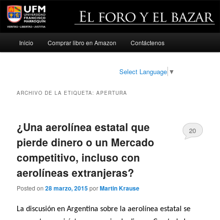
Menú
Inicio
Comprar libro en Amazon
Contáctenos
Ir
Ir
principal
al
al
Select Language
▼
contenido
contenido
ARCHIVO DE LA ETIQUETA:
APERTURA
principal
secundario
¿Una aerolínea estatal que
20
pierde dinero o un Mercado
competitivo, incluso con
aerolíneas extranjeras?
Posted on
28 marzo, 2015
por
Martin Krause
La discusión en Argentina sobre la aerolínea estatal se