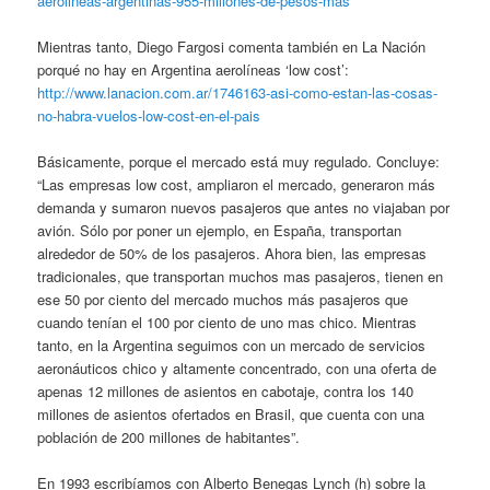
aerolineas-argentinas-955-millones-de-pesos-mas
Mientras tanto, Diego Fargosi comenta también en La Nación
porqué no hay en Argentina aerolíneas ‘low cost’:
http://www.lanacion.com.ar/1746163-asi-como-estan-las-cosas-
no-habra-vuelos-low-cost-en-el-pais
Básicamente, porque el mercado está muy regulado. Concluye:
“Las empresas low cost, ampliaron el mercado, generaron más
demanda y sumaron nuevos pasajeros que antes no viajaban por
avión. Sólo por poner un ejemplo, en España, transportan
alrededor de 50% de los pasajeros. Ahora bien, las empresas
tradicionales, que transportan muchos mas pasajeros, tienen en
ese 50 por ciento del mercado muchos más pasajeros que
cuando tenían el 100 por ciento de uno mas chico. Mientras
tanto, en la Argentina seguimos con un mercado de servicios
aeronáuticos chico y altamente concentrado, con una oferta de
apenas 12 millones de asientos en cabotaje, contra los 140
millones de asientos ofertados en Brasil, que cuenta con una
población de 200 millones de habitantes”.
En 1993 escribíamos con Alberto Benegas Lynch (h) sobre la