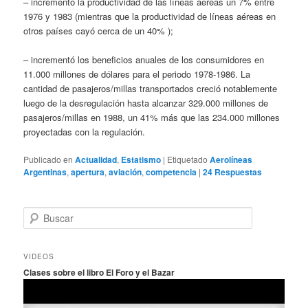
– incrementó la productividad de las líneas aéreas un 7% entre
1976 y 1983 (mientras que la productividad de líneas aéreas en
otros países cayó cerca de un 40% );
– incrementó los beneficios anuales de los consumidores en
11.000 millones de dólares para el periodo 1978-1986. La
cantidad de pasajeros/millas transportados creció notablemente
luego de la desregulación hasta alcanzar 329.000 millones de
pasajeros/millas en 1988, un 41% más que las 234.000 millones
proyectadas con la regulación.
Publicado en
Actualidad
,
Estatismo
|
Etiquetado
Aerolíneas
Argentinas
,
apertura
,
aviación
,
competencia
|
24
Respuestas
B
u
s
c
VIDEOS
a
Clases sobre el libro El Foro y el Bazar
r