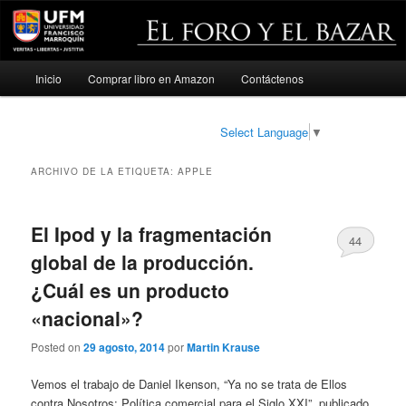
Menú
Inicio
Comprar libro en Amazon
Contáctenos
Ir
Ir
principal
al
al
Select Language
▼
contenido
contenido
ARCHIVO DE LA ETIQUETA:
APPLE
principal
secundario
El Ipod y la fragmentación
44
global de la producción.
¿Cuál es un producto
«nacional»?
Posted on
29 agosto, 2014
por
Martin Krause
Vemos el trabajo de Daniel Ikenson, “Ya no se trata de Ellos
contra Nosotros: Política comercial para el Siglo XXI”, publicado