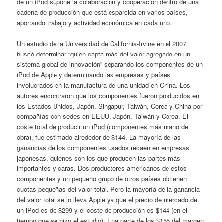
de un iPod supone la colaboración y cooperación dentro de una
cadena de producción que está esparcida en varios países,
aportando trabajo y actividad económica en cada uno.
Un estudio de la Universidad de California-Irvine en el 2007
buscó determinar “quien capta más del valor agregado en un
sistema global de innovación” separando los componentes de un
iPod de Apple y determinando las empresas y países
involucrados en la manufactura de una unidad en China. Los
autores encontraron que los componentes fueron producidos en
los Estados Unidos, Japón, Singapur, Taiwán, Corea y China por
compañías con sedes en EEUU, Japón, Taiwán y Corea. El
coste total de producir un iPod (componentes más mano de
obra), fue estimado alrededor de $144. La mayoría de las
ganancias de los componentes usados recaen en empresas
japonesas, quienes son los que producen las partes más
importantes y caras. Dos productores americanos de estos
componentes y un pequeño grupo de otros países obtienen
cuotas pequeñas del valor total. Pero la mayoría de la ganancia
del valor total se lo lleva Apple ya que el precio de mercado de
un iPod es de $299 y el coste de producción es $144 (en el
tiempo que se hizo el estudio). Una parte de los $155 del margen