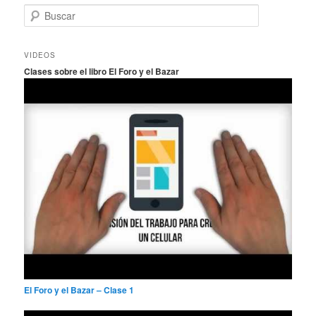
B
u
s
c
VIDEOS
a
Clases sobre el libro El Foro y el Bazar
r
El Foro y el Bazar – Clase 1