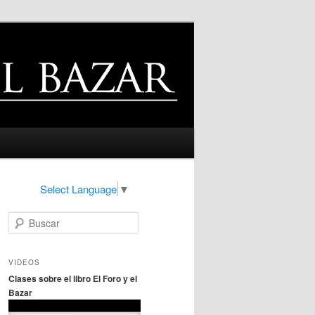
Select Language
▼
B
u
s
c
VIDEOS
a
Clases sobre el libro El Foro y el
r
Bazar