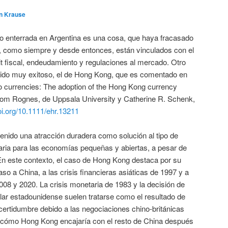
in Krause
do enterrada en Argentina es una cosa, que haya fracasado
, como siempre y desde entonces, están vinculados con el
it fiscal, endeudamiento y regulaciones al mercado. Otro
 sido muy exitoso, el de Hong Kong, que es comentado en
wo currencies: The adoption of the Hong Kong currency
rom Rognes, de Uppsala University y Catherine R. Schenk,
doi.org/10.1111/ehr.13211
enido una atracción duradera como solución al tipo de
taria para las economías pequeñas y abiertas, a pesar de
En este contexto, el caso de Hong Kong destaca por su
aso a China, a las crisis financieras asiáticas de 1997 y a
008 y 2020. La crisis monetaria de 1983 y la decisión de
dólar estadounidense suelen tratarse como el resultado de
incertidumbre debido a las negociaciones chino-británicas
e cómo Hong Kong encajaría con el resto de China después