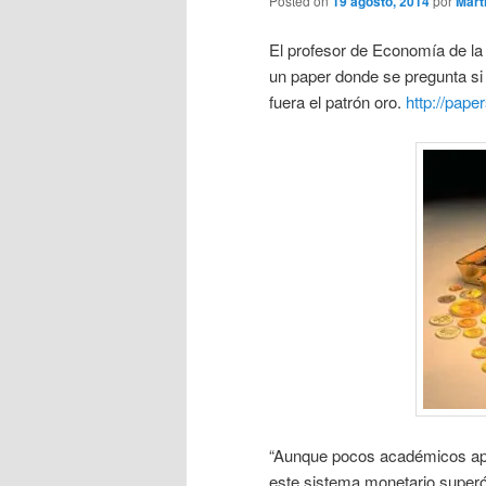
Posted on
19 agosto, 2014
por
Mart
El profesor de Economía de l
un paper donde se pregunta si
fuera el patrón oro.
http://pap
“Aunque pocos académicos apoy
este sistema monetario superó