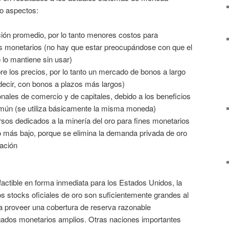
co aspectos:
ión promedio, por lo tanto menores costos para
s monetarios (no hay que estar preocupándose con que el
o lo mantiene sin usar)
e los precios, por lo tanto un mercado de bonos a largo
ecir, con bonos a plazos más largos)
onales de comercio y de capitales, debido a los beneficios
mún (se utiliza básicamente la misma moneda)
os dedicados a la minería del oro para fines monetarios
ro más bajo, porque se elimina la demanda privada de oro
lación
 factible en forma inmediata para los Estados Unidos, la
s stocks oficiales de oro son suficientemente grandes al
ra proveer una cobertura de reserva razonable
gados monetarios amplios. Otras naciones importantes