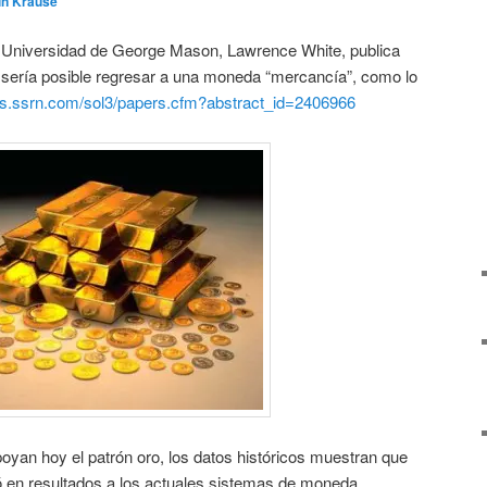
in Krause
a Universidad de George Mason, Lawrence White, publica
 sería posible regresar a una moneda “mercancía”, como lo
ers.ssrn.com/sol3/papers.cfm?abstract_id=2406966
an hoy el patrón oro, los datos históricos muestran que
 en resultados a los actuales sistemas de moneda