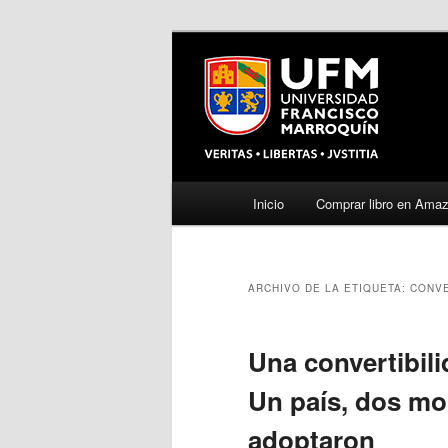
Menú
Inicio
Comprar libro en Ama
Ir
Ir
principal
al
al
ARCHIVO DE LA ETIQUETA:
CONVE
contenido
contenido
principal
secundario
Una convertibil
Un país, dos mo
adoptaron