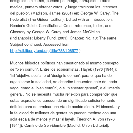
designios siniestros, pueden por intriga, corrupción u otros
medios, primero obtener votos, y luego traicionar los intereses
del pueblo”. (Madison, James (2001) en: George W. Carey, The
Federalist (The Gideon Edition), Edited with an Introduction,
Reader’s Guide, Constitutional Cross-reference, Index, and
Glossary by George W. Carey and James McClellan
(Indianapolis: Liberty Fund, 2001). Chapter: No. 10: The same
Subject continued. Accessed from
http://oll.libertyfund.org/title/788/108577
)
Muchos filósofos políticos han cuestionado el mismo concepto
de “bien común”. Entre los economistas, Hayek (1976 [1944]):
“El ‘objetivo social’ o el ‘designio común’, para el que ha de
organizarse la sociedad, se describe frecuentemente de modo
vago, como el ‘bien común’, o el ‘bienestar general’, o el ‘interés
general’. No se necesita mucha reflexión para comprender que
estas expresiones carecen de un significado suficientemente
definido para determinar una vía de acción cierta. El bienestar y
la felicidad de millones de gentes no pueden medirse con una
sola escala de menos y más” (Hayek, Friedrich A. von (1976
[1944]), Camino de Servidumbre (Madrid: Unión Editorial).