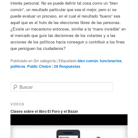
interés personal. No se puede definir tal cosa como un “bien
común”, un resultado particular que sea el mejor, pero sí se
puede evaluar un proceso, en el cual el resultado “bueno” sea
aquél que es el fruto de las elecciones libres de las personas.
¿Existe un mecanismo entonces, similar a la “mano invisible” en
el mercado que guíe las decisiones de los votantes y a las
acciones de los políticos hacia conseguir o contribuir a los fines
que persiguen los ciudadanos?
Publicado en
Sin categoría
|
Etiquetado
bien común
,
funcionarios
,
políticos
,
Public Choice
|
28
Respuestas
B
u
s
c
VIDEOS
a
Clases sobre el libro El Foro y el Bazar
r