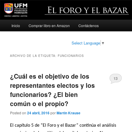
Menú
Inicio
Comprar libro en Amazon
Contáctenos
Ir
Ir
principal
al
al
Select Language
▼
contenido
contenido
ARCHIVO DE LA ETIQUETA:
FUNCIONARIOS
principal
secundario
¿Cuál es el objetivo de los
13
representantes electos y los
funcionarios? ¿El bien
común o el propio?
Posted on
24 abril, 2016
por
Martin Krause
El capítulo 5 de “El Foro y el Bazar” continúa el análisis