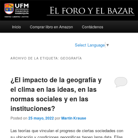
Menú
Inicio
Comprar libro en Amazon
Contáctenos
Ir
Ir
principal
al
al
Select Language
▼
contenido
contenido
ARCHIVO DE LA ETIQUETA:
GEOGRAFÍA
principal
secundario
¿El impacto de la geografía y
el clima en las ideas, en las
normas sociales y en las
instituciones?
Posted on
25 mayo, 2022
por
Martin Krause
Las teorías que vinculan el progreso de ciertas sociedades con
su ubicación y condiciones geográficas tienen larga data. Ellas