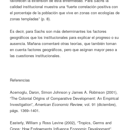
favorecen la extensión de esta enfermedad. Para Sachs la
calidad institucional muestra una “fuerte correlación positiva con
el porcentaje de la población que vive en zonas con ecologías de
zonas templadas” (p. 8).
Es decir, para Sachs son más determinantes los factores
geográficos que los institucionales para explicar el progreso o su
ausencia. Mañana comentaré otras teorías, que también toman
en cuenta factores geográficos, pero que asignan mayor peso a
las cuestiones institucionales.
Referencias
Acemoglu, Daron, Simon Johnson y James A. Robinson (2001),
“The Colonial Origins of Comparative Development: An Empirical
Investigation”,
American Economic Review
, vol. 91 (diciembre),
págs. 1369–1401.
Easterly, William y Ross Levine (2002), “Tropics, Germs and
Crops: How Endowments Influence Economic Development”,