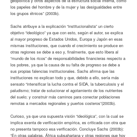
geopolítica y otros aspectos de la estructura social interna, como
los papeles del hombre y de la mujer y las desigualdades entre
los grupos étnicos” (2003b).
Sachs atribuye a la explicación “institucionalista” un cierto
objetivo “ideológico” ya que con esto, según el autor, se explica
al mayor progreso de Estados Unidos, Europa y Japón en esas
mismas instituciones, que cuando el crecimiento se produce en
otras regiones se debe a eso y, finalmente, que esto libera al
“mundo de los ricos” de responsabilidades financieras respecto a
los pobres, ya que la causa de su falta de progreso se debe a
sus propias falencias institucionales. Sachs afirma que las
instituciones no explican todo y que, debido a ello, sería más
sensato “intensificar la lucha contra el SIDA, la tuberculosis y el
paludismo; tratar de solucionar el agotamiento de los nutrientes
del suelo; y construir más caminos para conectar poblaciones
remotas a mercados regionales y puertos costeros”(2003b).
Curioso, ya que una supuesta visión “ideológica”, con la cual se
implica exenta de verificación empírica, es criticada con otra que
no presenta tampoco esa verificación. Concluye Sachs (2003b):
“En otras palabras, África subsahariana y otras regiones que hoy