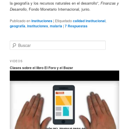
la geografía y los recursos naturales en el desarrollo”,
Finanzas y
Desarrollo
, Fondo Monetario Internacional, junio.
Publicado en
Instituciones
|
Etiquetado
calidad institucional
,
geografía
,
instituciones
,
malaria
|
7
Respuestas
B
u
s
c
VIDEOS
a
Clases sobre el libro El Foro y el Bazar
r