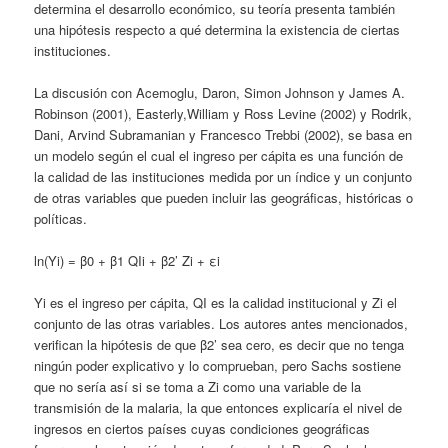
determina el desarrollo económico, su teoría presenta también
una hipótesis respecto a qué determina la existencia de ciertas
instituciones.
La discusión con Acemoglu, Daron, Simon Johnson y James A.
Robinson (2001), Easterly,William y Ross Levine (2002) y Rodrik,
Dani, Arvind Subramanian y Francesco Trebbi (2002), se basa en
un modelo según el cual el ingreso per cápita es una función de
la calidad de las instituciones medida por un índice y un conjunto
de otras variables que pueden incluir las geográficas, históricas o
políticas.
ln(Yi) = β0 + β1 QIi + β2’ Zi + εi
Yi es el ingreso per cápita, QI es la calidad institucional y Zi el
conjunto de las otras variables. Los autores antes mencionados,
verifican la hipótesis de que β2’ sea cero, es decir que no tenga
ningún poder explicativo y lo comprueban, pero Sachs sostiene
que no sería así si se toma a Zi como una variable de la
transmisión de la malaria, la que entonces explicaría el nivel de
ingresos en ciertos países cuyas condiciones geográficas