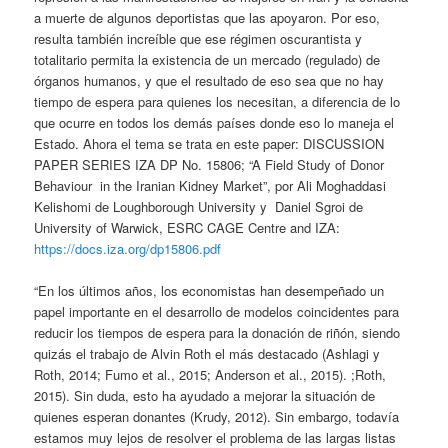
a muerte de algunos deportistas que las apoyaron. Por eso,
resulta también increíble que ese régimen oscurantista y
totalitario permita la existencia de un mercado (regulado) de
órganos humanos, y que el resultado de eso sea que no hay
tiempo de espera para quienes los necesitan, a diferencia de lo
que ocurre en todos los demás países donde eso lo maneja el
Estado. Ahora el tema se trata en este paper: DISCUSSION
PAPER SERIES IZA DP No. 15806; “A Field Study of Donor
Behaviour in the Iranian Kidney Market”, por Ali Moghaddasi
Kelishomi de Loughborough University y Daniel Sgroi de
University of Warwick, ESRC CAGE Centre and IZA:
https://docs.iza.org/dp15806.pdf
“En los últimos años, los economistas han desempeñado un
papel importante en el desarrollo de modelos coincidentes para
reducir los tiempos de espera para la donación de riñón, siendo
quizás el trabajo de Alvin Roth el más destacado (Ashlagi y
Roth, 2014; Fumo et al., 2015; Anderson et al., 2015). ;Roth,
2015). Sin duda, esto ha ayudado a mejorar la situación de
quienes esperan donantes (Krudy, 2012). Sin embargo, todavía
estamos muy lejos de resolver el problema de las largas listas