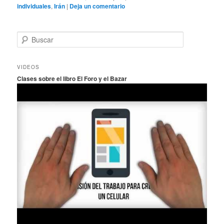
individuales
,
Irán
|
Deja un comentario
B
u
s
c
VIDEOS
a
Clases sobre el libro El Foro y el Bazar
r