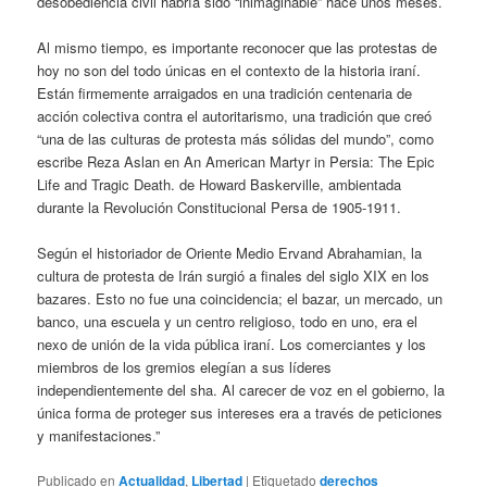
desobediencia civil habría sido “inimaginable” hace unos meses.
Al mismo tiempo, es importante reconocer que las protestas de
hoy no son del todo únicas en el contexto de la historia iraní.
Están firmemente arraigados en una tradición centenaria de
acción colectiva contra el autoritarismo, una tradición que creó
“una de las culturas de protesta más sólidas del mundo”, como
escribe Reza Aslan en An American Martyr in Persia: The Epic
Life and Tragic Death. de Howard Baskerville, ambientada
durante la Revolución Constitucional Persa de 1905-1911.
Según el historiador de Oriente Medio Ervand Abrahamian, la
cultura de protesta de Irán surgió a finales del siglo XIX en los
bazares. Esto no fue una coincidencia; el bazar, un mercado, un
banco, una escuela y un centro religioso, todo en uno, era el
nexo de unión de la vida pública iraní. Los comerciantes y los
miembros de los gremios elegían a sus líderes
independientemente del sha. Al carecer de voz en el gobierno, la
única forma de proteger sus intereses era a través de peticiones
y manifestaciones.”
Publicado en
Actualidad
,
Libertad
|
Etiquetado
derechos