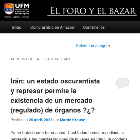
Menú
Inicio
Comprar libro en Amazon
Contáctenos
Ir
Ir
principal
al
al
Select Language
▼
contenido
contenido
ARCHIVO DE LA ETIQUETA:
IRÁN
principal
secundario
Irán: un estado oscurantista
y represor permite la
existencia de un mercado
(regulado) de órganos ?¿?
Posted on
28 abril, 2023
por
Martin Krause
Ya he tratado este tema antes. Casi todos hemos repudiado la
represión a las manifestaciones de mujeres en Irán y la condena