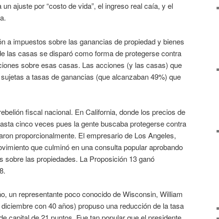
un ajuste por “costo de vida”, el ingreso real caía, y el
a.
ión a impuestos sobre las ganancias de propiedad y bienes
r de las casas se disparó como forma de protegerse contra
saciones sobre esas casas. Las acciones (y las casas) que
an sujetas a tasas de ganancias (que alcanzaban 49%) que
rebelión fiscal nacional. En California, donde los precios de
asta cinco veces pues la gente buscaba protegerse contra
taron proporcionalmente. El empresario de Los Angeles,
ovimiento que culminó en una consulta popular aprobando
s sobre las propiedades. La Proposición 13 ganó
8.
o, un representante poco conocido de Wisconsin, William
se diciembre con 40 años) propuso una reducción de la tasa
e capital de 21 puntos. Fue tan popular que el presidente