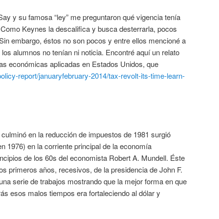
 Say y su famosa “ley” me preguntaron qué vigencia tenía
. Como Keynes la descalifica y busca desterrarla, pocos
 Sin embargo, éstos no son pocos y entre ellos mencioné a
 los alumnos no tenían ni noticia. Encontré aquí un relato
icas económicas aplicadas en Estados Unidos, que
olicy-report/januaryfebruary-2014/tax-revolt-its-time-learn-
e culminó en la reducción de impuestos de 1981 surgió
en 1976) en la corriente principal de la economía
incipios de los 60s del economista Robert A. Mundell. Éste
los primeros años, recesivos, de la presidencia de John F.
na serie de trabajos mostrando que la mejor forma en que
ás esos malos tiempos era fortaleciendo al dólar y