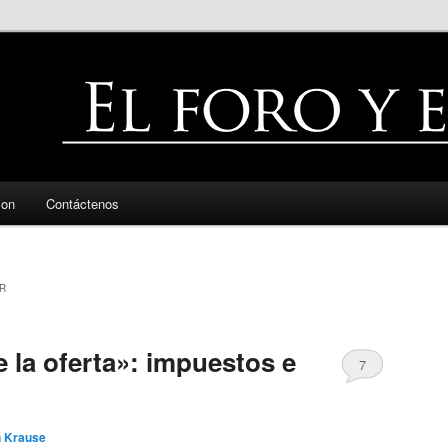
zon
Contáctenos
R
 la oferta»: impuestos e
7
n Krause