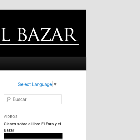
Select Language
▼
B
u
s
c
VIDEOS
a
Clases sobre el libro El Foro y el
r
Bazar