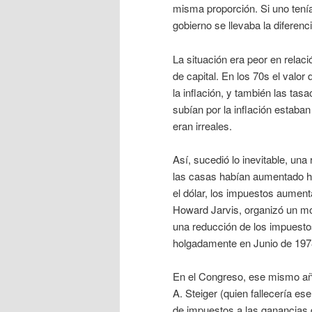
misma proporción. Si uno tenía 
gobierno se llevaba la diferenci
La situación era peor en relac
de capital. En los 70s el valo
la inflación, y también las ta
subían por la inflación estab
eran irreales.
Así, sucedió lo inevitable, una 
las casas habían aumentado h
el dólar, los impuestos aumen
Howard Jarvis, organizó un m
una reducción de los impuesto
holgadamente en Junio de 197
En el Congreso, ese mismo añ
A. Steiger (quien fallecería e
de impuestos a las ganancias d