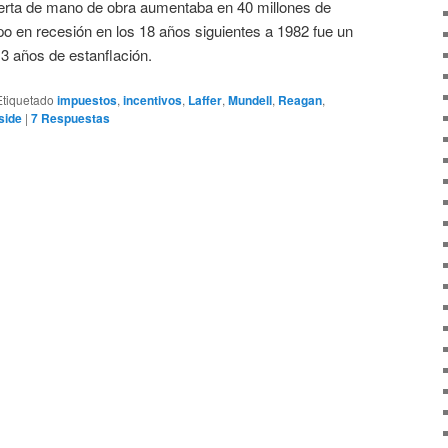
ferta de mano de obra aumentaba en 40 millones de
o en recesión en los 18 años siguientes a 1982 fue un
13 años de estanflación.
Etiquetado
impuestos
,
incentivos
,
Laffer
,
Mundell
,
Reagan
,
side
|
7
Respuestas