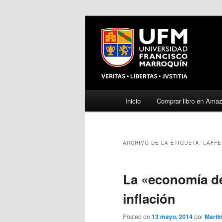
Menú
Inicio
Comprar libro en Ama
Ir
Ir
principal
al
al
ARCHIVO DE LA ETIQUETA:
LAFFE
contenido
contenido
principal
secundario
La «economía de
inflación
Posted on
13 mayo, 2014
por
Marti