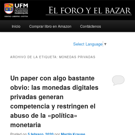
Menú
Inicio
Comprar libro en Amazon
Contáctenos
Ir
Ir
principal
al
al
Select Language
▼
contenido
contenido
ARCHIVO DE LA ETIQUETA:
MONEDAS PRIVADAS
principal
secundario
Un paper con algo bastante
obvio: las monedas digitales
privadas generan
competencia y restringen el
abuso de la «política»
monetaria
Posted on
5 febrero, 2020
por
Martin Krause