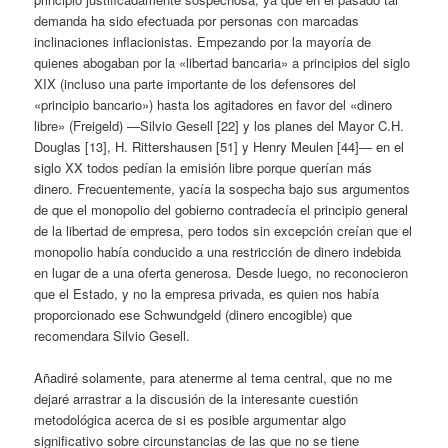
demanda ha sido efectuada por personas con marcadas
inclinaciones inflacionistas. Empezando por la mayoría de
quienes abogaban por la «libertad bancaria» a principios del siglo
XIX (incluso una parte importante de los defensores del
«principio bancario») hasta los agitadores en favor del «dinero
libre» (Freigeld) —Silvio Gesell [22] y los planes del Mayor C.H.
Douglas [13], H. Rittershausen [51] y Henry Meulen [44]— en el
siglo XX todos pedían la emisión libre porque querían más
dinero. Frecuentemente, yacía la sospecha bajo sus argumentos
de que el monopolio del gobierno contradecía el principio general
de la libertad de empresa, pero todos sin excepción creían que el
monopolio había conducido a una restricción de dinero indebida
en lugar de a una oferta generosa. Desde luego, no reconocieron
que el Estado, y no la empresa privada, es quien nos había
proporcionado ese Schwundgeld (dinero encogible) que
recomendara Silvio Gesell.
Añadiré solamente, para atenerme al tema central, que no me
dejaré arrastrar a la discusión de la interesante cuestión
metodológica acerca de si es posible argumentar algo
significativo sobre circunstancias de las que no se tiene