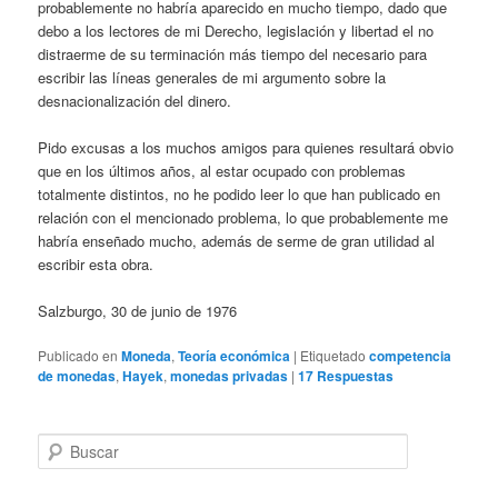
probablemente no habría aparecido en mucho tiempo, dado que
debo a los lectores de mi Derecho, legislación y libertad el no
distraerme de su terminación más tiempo del necesario para
escribir las líneas generales de mi argumento sobre la
desnacionalización del dinero.
Pido excusas a los muchos amigos para quienes resultará obvio
que en los últimos años, al estar ocupado con problemas
totalmente distintos, no he podido leer lo que han publicado en
relación con el mencionado problema, lo que probablemente me
habría enseñado mucho, además de serme de gran utilidad al
escribir esta obra.
Salzburgo, 30 de junio de 1976
Publicado en
Moneda
,
Teoría económica
|
Etiquetado
competencia
de monedas
,
Hayek
,
monedas privadas
|
17
Respuestas
B
u
s