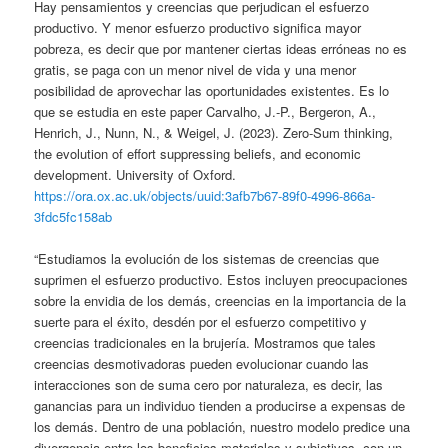
Hay pensamientos y creencias que perjudican el esfuerzo
productivo. Y menor esfuerzo productivo significa mayor
pobreza, es decir que por mantener ciertas ideas erróneas no es
gratis, se paga con un menor nivel de vida y una menor
posibilidad de aprovechar las oportunidades existentes. Es lo
que se estudia en este paper Carvalho, J.-P., Bergeron, A.,
Henrich, J., Nunn, N., & Weigel, J. (2023). Zero-Sum thinking,
the evolution of effort suppressing beliefs, and economic
development. University of Oxford.
https://ora.ox.ac.uk/objects/uuid:3afb7b67-89f0-4996-866a-
3fdc5fc158ab
“Estudiamos la evolución de los sistemas de creencias que
suprimen el esfuerzo productivo. Estos incluyen preocupaciones
sobre la envidia de los demás, creencias en la importancia de la
suerte para el éxito, desdén por el esfuerzo competitivo y
creencias tradicionales en la brujería. Mostramos que tales
creencias desmotivadoras pueden evolucionar cuando las
interacciones son de suma cero por naturaleza, es decir, las
ganancias para un individuo tienden a producirse a expensas de
los demás. Dentro de una población, nuestro modelo predice una
divergencia entre los beneficios materiales y subjetivos, con un