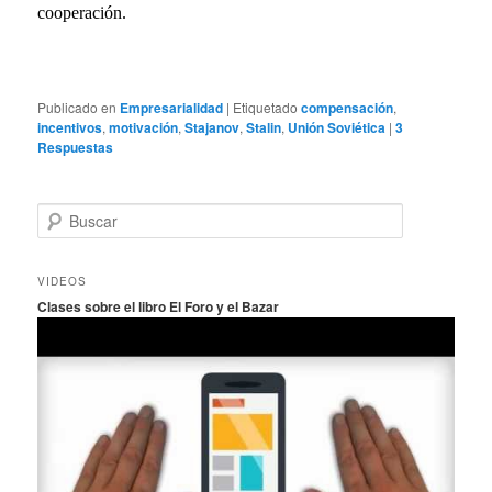
cooperación.
Publicado en
Empresarialidad
|
Etiquetado
compensación
,
incentivos
,
motivación
,
Stajanov
,
Stalin
,
Unión Soviética
|
3
Respuestas
B
u
s
c
VIDEOS
a
Clases sobre el libro El Foro y el Bazar
r