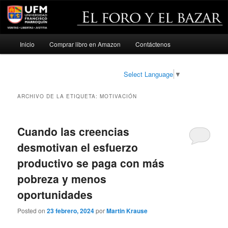
Menú
Inicio
Comprar libro en Amazon
Contáctenos
Ir
Ir
principal
al
al
Select Language
▼
contenido
contenido
ARCHIVO DE LA ETIQUETA:
MOTIVACIÓN
principal
secundario
Cuando las creencias
desmotivan el esfuerzo
productivo se paga con más
pobreza y menos
oportunidades
Posted on
23 febrero, 2024
por
Martin Krause