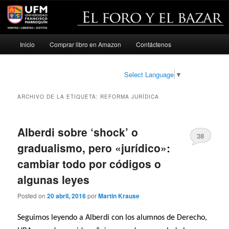
Menú
Inicio
Comprar libro en Amazon
Contáctenos
Ir
Ir
principal
al
al
Select Language
▼
contenido
contenido
ARCHIVO DE LA ETIQUETA:
REFORMA JURÍDICA
principal
secundario
Alberdi sobre ‘shock’ o
38
gradualismo, pero «jurídico»:
cambiar todo por códigos o
algunas leyes
Posted on
20 abril, 2016
por
Martin Krause
Seguimos leyendo a Alberdi con los alumnos de Derecho,