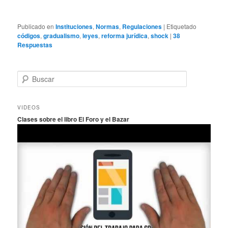
Publicado en
Instituciones
,
Normas
,
Regulaciones
|
Etiquetado
códigos
,
gradualismo
,
leyes
,
reforma jurídica
,
shock
|
38
Respuestas
B
u
s
c
VIDEOS
a
Clases sobre el libro El Foro y el Bazar
r