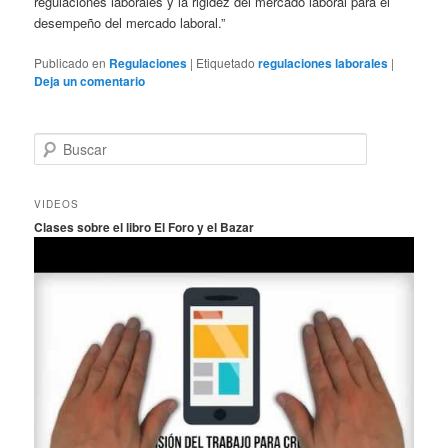
regulaciones laborales y la rigidez del mercado laboral para el
desempeño del mercado laboral.”
Publicado en
Regulaciones
|
Etiquetado
regulaciones laborales
|
Deja un comentario
B
u
s
c
VIDEOS
a
Clases sobre el libro El Foro y el Bazar
r