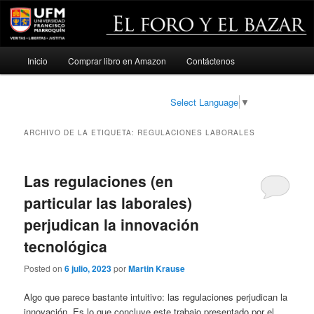
Menú
Inicio
Comprar libro en Amazon
Contáctenos
Ir
Ir
principal
al
al
Select Language
▼
contenido
contenido
ARCHIVO DE LA ETIQUETA:
REGULACIONES LABORALES
principal
secundario
Las regulaciones (en
particular las laborales)
perjudican la innovación
tecnológica
Posted on
6 julio, 2023
por
Martin Krause
Algo que parece bastante intuitivo: las regulaciones perjudican la
innovación. Es lo que concluye este trabajo presentado por el