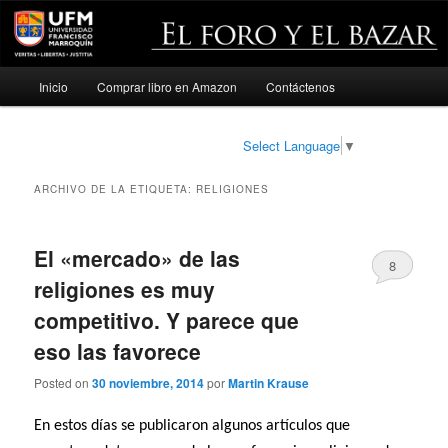
Menú
Inicio
Comprar libro en Amazon
Contáctenos
Ir
Ir
principal
al
al
Select Language
▼
contenido
contenido
ARCHIVO DE LA ETIQUETA:
RELIGIONES
principal
secundario
El «mercado» de las
8
religiones es muy
competitivo. Y parece que
eso las favorece
Posted on
30 noviembre, 2014
por
Martin Krause
En estos días se publicaron algunos artículos que