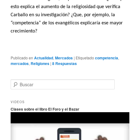
esto explica el aumento de la religiosidad que verifica
Carballo en su investigación? ¿Que, por ejemplo, la
“competencia” de los evangélicos explicaría ese mayor
crecimiento?
Publicado en
Actualidad
,
Mercados
|
Etiquetado
competencia
,
mercados
,
Religiones
|
8
Respuestas
B
u
s
c
VIDEOS
a
Clases sobre el libro El Foro y el Bazar
r