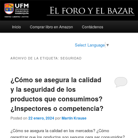
Menú
Inicio
Comprar libro en Amazon
Contáctenos
Ir
Ir
principal
al
al
Select Language
▼
contenido
contenido
ARCHIVO DE LA ETIQUETA:
SEGURIDAD
principal
secundario
¿Cómo se asegura la calidad
y la seguridad de los
productos que consumimos?
¿Inspectores o competencia?
Posted on
22 enero, 2024
por
Martin Krause
¿Cómo se asegura la calidad en los mercados? ¿Cómo
garantizar que los productos son seguros para ser consumidos?