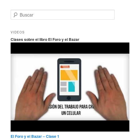
B
u
s
c
VIDEOS
a
Clases sobre el libro El Foro y el Bazar
r
El Foro y el Bazar – Clase 1