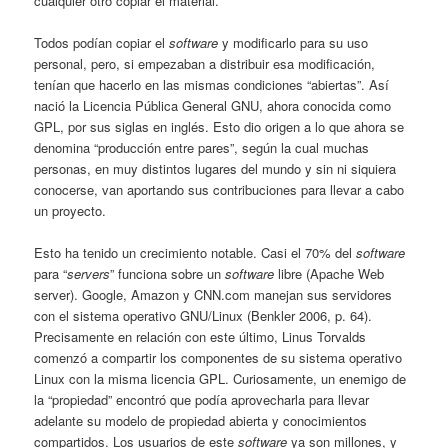
cualquier otro copiar el material.
Todos podían copiar el
software
y modificarlo para su uso
personal, pero, si empezaban a distribuir esa modificación,
tenían que hacerlo en las mismas condiciones “abiertas”. Así
nació la Licencia Pública General GNU, ahora conocida como
GPL, por sus siglas en inglés. Esto dio origen a lo que ahora se
denomina “producción entre pares”, según la cual muchas
personas, en muy distintos lugares del mundo y sin ni siquiera
conocerse, van aportando sus contribuciones para llevar a cabo
un proyecto.
Esto ha tenido un crecimiento notable. Casi el 70% del
software
para “
servers
” funciona sobre un
software
libre (Apache Web
server). Google, Amazon y CNN.com manejan sus servidores
con el sistema operativo GNU/Linux (Benkler 2006, p. 64).
Precisamente en relación con este último, Linus Torvalds
comenzó a compartir los componentes de su sistema operativo
Linux con la misma licencia GPL. Curiosamente, un enemigo de
la “propiedad” encontró que podía aprovecharla para llevar
adelante su modelo de propiedad abierta y conocimientos
compartidos. Los usuarios de este
software
ya son millones, y