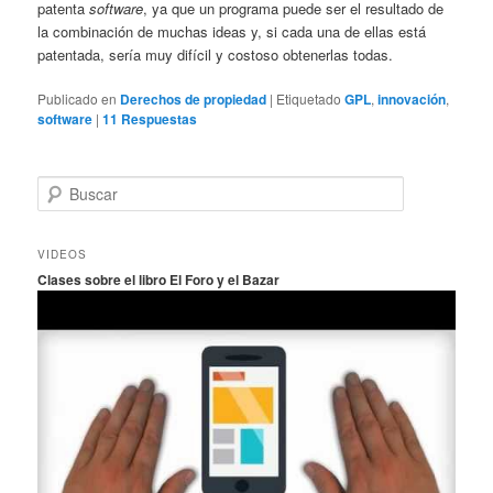
patenta
software
, ya que un programa puede ser el resultado de
la combinación de muchas ideas y, si cada una de ellas está
patentada, sería muy difícil y costoso obtenerlas todas.
Publicado en
Derechos de propiedad
|
Etiquetado
GPL
,
innovación
,
software
|
11
Respuestas
B
u
s
c
VIDEOS
a
Clases sobre el libro El Foro y el Bazar
r