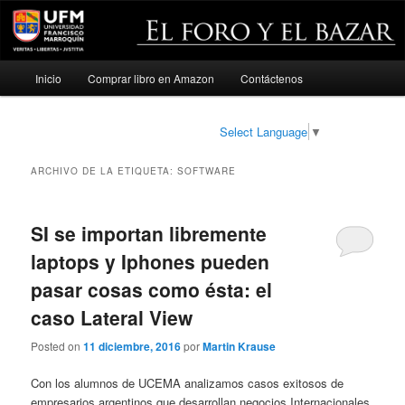
Menú
Inicio
Comprar libro en Amazon
Contáctenos
Ir
Ir
principal
al
al
Select Language
▼
contenido
contenido
ARCHIVO DE LA ETIQUETA:
SOFTWARE
principal
secundario
SI se importan libremente
laptops y Iphones pueden
pasar cosas como ésta: el
caso Lateral View
Posted on
11 diciembre, 2016
por
Martin Krause
Con los alumnos de UCEMA analizamos casos exitosos de
empresarios argentinos que desarrollan negocios Internacionales.