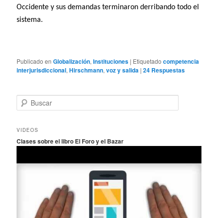
Occidente y sus demandas terminaron derribando todo el
sistema.
Publicado en
Globalización
,
Instituciones
|
Etiquetado
competencia
interjurisdiccional
,
Hirschmann
,
voz y salida
|
24
Respuestas
B
u
s
c
VIDEOS
a
Clases sobre el libro El Foro y el Bazar
r