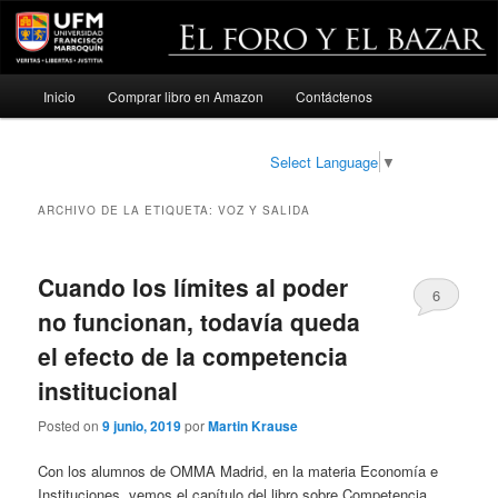
Menú
Inicio
Comprar libro en Amazon
Contáctenos
Ir
Ir
principal
al
al
Select Language
▼
contenido
contenido
ARCHIVO DE LA ETIQUETA:
VOZ Y SALIDA
principal
secundario
Cuando los límites al poder
6
no funcionan, todavía queda
el efecto de la competencia
institucional
Posted on
9 junio, 2019
por
Martin Krause
Con los alumnos de OMMA Madrid, en la materia Economía e
Instituciones, vemos el capítulo del libro sobre Competencia