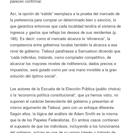
parecen confirmar.
Así, la opción de “salida” reemplaza a la prueba del mercado de
la preferencia para comprar un determinado bien o servicio, lo
que garantiza entonces que cada localidad tendría el sistema de
ingresos y gastos que refleja los deseos de sus residentes (p.
185). Es decir: como el mercado alcanza la “eficiencia”, la
competencia entre gobiernos locales también la alcanza a ese
nivel de gobierno. Tiebout parafrasea a Samuelson diciendo que
“cada individuo, tratando, como comprador competitivo, de
alcanzar los mayores niveles de indiferencia, dados precios e
impuestos, será guiado como por una mano invisible a la gran
solución del óptimo social”.
Los autores de la Escuela de la Elección Pública (public choice)
o la “economía política constitucional”, que ya hemos visto, no
suponen el carácter benevolente del gobierno y presentan el
mismo argumento de Tiebout, pero con un enfoque diferente.
Según ellos, la lógica del análisis de Adam Smith es la misma
que la de los Papeles Federalistas. En ambos casos contienen
el supuesto de que los individuos, incluyendo a los funcionarios
del gobierno, actúan en pos de su propio interés y tratarán de