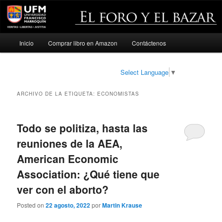
Menú
Inicio
Comprar libro en Amazon
Contáctenos
Ir
Ir
principal
al
al
Select Language
▼
contenido
contenido
ARCHIVO DE LA ETIQUETA:
ECONOMISTAS
principal
secundario
Todo se politiza, hasta las
reuniones de la AEA,
American Economic
Association: ¿Qué tiene que
ver con el aborto?
Posted on
22 agosto, 2022
por
Martin Krause