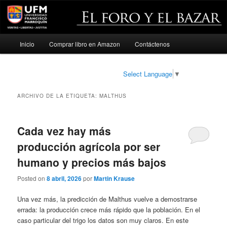
Menú
Inicio
Comprar libro en Amazon
Contáctenos
Ir
Ir
principal
al
al
Select Language
▼
contenido
contenido
ARCHIVO DE LA ETIQUETA:
MALTHUS
principal
secundario
Cada vez hay más
producción agrícola por ser
humano y precios más bajos
Posted on
8 abril, 2026
por
Martin Krause
Una vez más, la predicción de Malthus vuelve a demostrarse
errada: la producción crece más rápido que la población. En el
caso particular del trigo los datos son muy claros. En este