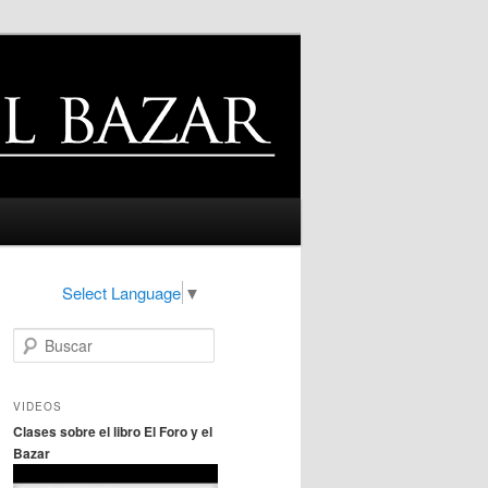
Select Language
▼
B
u
s
c
VIDEOS
a
Clases sobre el libro El Foro y el
r
Bazar