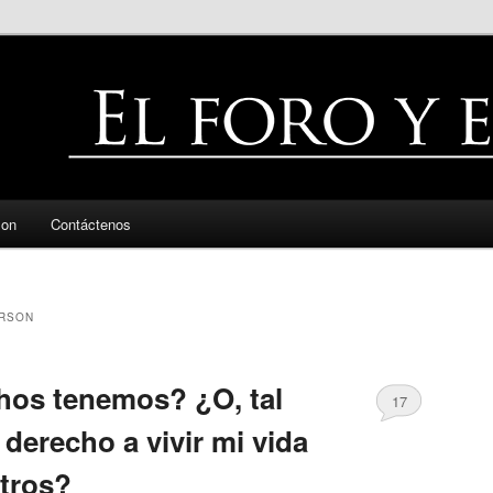
zon
Contáctenos
ERSON
hos tenemos? ¿O, tal
17
 derecho a vivir mi vida
otros?