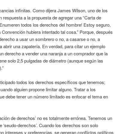
cancias infinitas. Como dijera James Wilson, uno de los
en respuesta a la propuesta de agregar una “Carta de
¡“Enumeren todos los derechos del hombre! Estoy seguro,
a Convención hubiera intentado tal cosa.” Porque, después
 derecho a usar un sombrero o no, a casarse o no, a
 abrir una zapatería. En verdad, para citar un ejemplo
 un derecho a vender una naranja a un comprador que la
iene solo 2,5 pulgadas de diámetro (aunque según las
.”
ticipado todos los derechos específicos que tenemos;
uando alguien propone limitar alguno. Tratar a los
ue debe tener un número limitado es enfocar el tema en
feración de derechos’ no es totalmente errónea. Tenemos un
 de ‘seudo-derechos’. Cuando los derechos son solo
n intereses y preferencias, se generan conflictos políticos