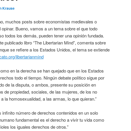
in Krause
ho, muchos posts sobre economistas medievales o
cil opinar. Bueno, vamos a un tema sobre el que todo
uso todos los demás, pueden tener una opinión fundada.
e publicado libro “The Libertarian Mind”, comenta sobre
que se refiere a los Estados Unidos, el tema se extiende
cato.org/libertarianmind
a como en la derecha se han quejado que en los Estados
rechos todo el tiempo. Ningún debate político sigue por
do de la disputa, o ambos, presente su posición en
 de propiedad, sociales, de las mujeres, de los no
, a la homosexualidad, a las armas, lo que quieran.”
os infinito número de derechos contenidos en un solo
humano fundamental es el derecho a vivir tu vida como
violes los iguales derechos de otros.”