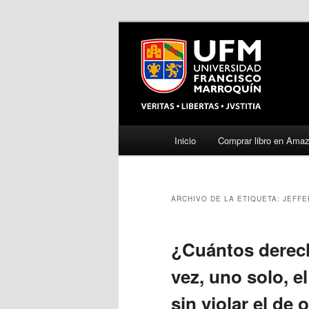
Menú
Inicio
Comprar libro en Ama
Ir
Ir
principal
al
al
ARCHIVO DE LA ETIQUETA:
JEFF
contenido
contenido
principal
secundario
¿Cuántos derec
vez, uno solo, el
sin violar el de 