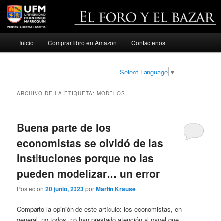
Menú
Inicio
Comprar libro en Amazon
Contáctenos
Ir
Ir
principal
al
al
Select Language
▼
contenido
contenido
ARCHIVO DE LA ETIQUETA:
MODELOS
principal
secundario
Buena parte de los
economistas se olvidó de las
instituciones porque no las
pueden modelizar… un error
Posted on
20 junio, 2023
por
Martin Krause
Comparto la opinión de este artículo: los economistas, en
general, no todos, no han prestado atención al papel que