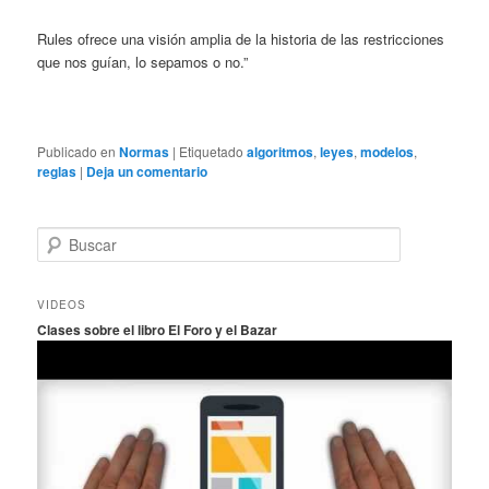
Rules ofrece una visión amplia de la historia de las restricciones
que nos guían, lo sepamos o no.”
Publicado en
Normas
|
Etiquetado
algoritmos
,
leyes
,
modelos
,
reglas
|
Deja un comentario
B
u
s
c
VIDEOS
a
Clases sobre el libro El Foro y el Bazar
r