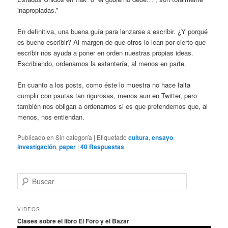
inapropiadas.”
En definitiva, una buena guía para lanzarse a escribir. ¿Y porqué
es bueno escribir? Al margen de que otros lo lean por cierto que
escribir nos ayuda a poner en orden nuestras propias ideas.
Escribiendo, ordenamos la estantería, al menos en parte.
En cuanto a los posts, como éste lo muestra no hace falta
cumplir con pautas tan rigurosas, menos aun en Twitter, pero
también nos obligan a ordenarnos si es que pretendemos que, al
menos, nos entiendan.
Publicado en
Sin categoría
|
Etiquetado
cultura
,
ensayo
,
investigación
,
paper
|
40
Respuestas
B
u
s
c
VIDEOS
a
Clases sobre el libro El Foro y el Bazar
r