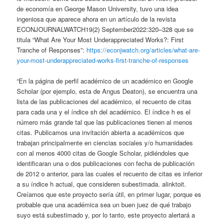
de economía en George Mason University, tuvo una idea
ingeniosa que aparece ahora en un artículo de la revista
ECONJOURNALWATCH19(2) September2022:320–328 que se
titula “What Are Your Most Underappreciated Works?: First
Tranche of Responses”:
https://econjwatch.org/articles/what-are-
your-most-underappreciated-works-first-tranche-of-responses
“En la página de perfil académico de un académico en Google
Scholar (por ejemplo, esta de Angus Deaton), se encuentra una
lista de las publicaciones del académico, el recuento de citas
para cada una y el índice sh del académico. El índice h es el
número más grande tal que las publicaciones tienen al menos
citas. Publicamos una invitación abierta a académicos que
trabajan principalmente en ciencias sociales y/o humanidades
con al menos 4000 citas de Google Scholar, pidiéndoles que
identificaran una o dos publicaciones con fecha de publicación
de 2012 o anterior, para las cuales el recuento de citas es inferior
a su índice h actual, que consideren subestimada. alinktoit.
Creíamos que este proyecto sería útil, en primer lugar, porque es
probable que una académica sea un buen juez de qué trabajo
suyo está subestimado y, por lo tanto, este proyecto alertará a