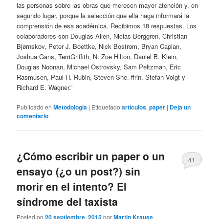
las personas sobre las obras que merecen mayor atención y, en
segundo lugar, porque la selección que ella haga informará la
comprensión de esa académica. Recibimos 18 respuestas. Los
colaboradores son Douglas Allen, Niclas Berggren, Christian
Bjørnskov, Peter J. Boettke, Nick Bostrom, Bryan Caplan,
Joshua Gans, TerriGriffith, N. Zoe Hilton, Daniel B. Klein,
Douglas Noonan, Michael Ostrovsky, Sam Peltzman, Eric
Rasmusen, Paul H. Rubin, Steven She. ffrin, Stefan Voigt y
Richard E. Wagner.”
Publicado en
Metodología
|
Etiquetado
artículos
,
paper
|
Deja un
comentario
¿Cómo escribir un paper o un
41
ensayo (¿o un post?) sin
morir en el intento? El
síndrome del taxista
Posted on
20 septiembre, 2015
por
Martin Krause