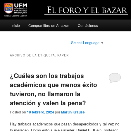
Menú
Inicio
Comprar libro en Amazon
Contáctenos
Ir
Ir
principal
al
al
Select Language
▼
contenido
contenido
ARCHIVO DE LA ETIQUETA:
PAPER
principal
secundario
¿Cuáles son los trabajos
académicos que menos éxito
tuvieron, no llamaron la
atención y valen la pena?
Posted on
18 febrero, 2024
por
Martin Krause
Hay trabajos académicos que pasan desapercibidos y tal vez no
lo merecen. Como esto suele suceder, Daniel B. Klein, profesor