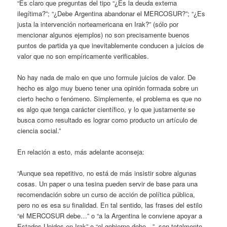
“Es claro que preguntas del tipo “¿Es la deuda externa
ilegítima?”; “¿Debe Argentina abandonar el MERCOSUR?”; “¿Es
justa la intervención norteamericana en Irak?” (sólo por
mencionar algunos ejemplos) no son precisamente buenos
puntos de partida ya que inevitablemente conducen a juicios de
valor que no son empíricamente verificables.
No hay nada de malo en que uno formule juicios de valor. De
hecho es algo muy bueno tener una opinión formada sobre un
cierto hecho o fenómeno. Simplemente, el problema es que no
es algo que tenga carácter científico, y lo que justamente se
busca como resultado es lograr como producto un artículo de
ciencia social.”
En relación a esto, más adelante aconseja:
“Aunque sea repetitivo, no está de más insistir sobre algunas
cosas. Un paper o una tesina pueden servir de base para una
recomendación sobre un curso de acción de política pública,
pero no es esa su finalidad. En tal sentido, las frases del estilo
“el MERCOSUR debe…” o “a la Argentina le conviene apoyar a
Estados Unidos en Irak” o “el gobierno debe…”, son totalmente