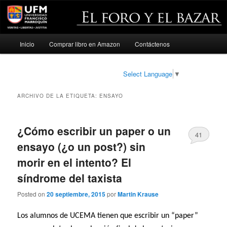
Menú
Inicio
Comprar libro en Amazon
Contáctenos
Ir
Ir
principal
al
al
Select Language
▼
contenido
contenido
ARCHIVO DE LA ETIQUETA:
ENSAYO
principal
secundario
¿Cómo escribir un paper o un
41
ensayo (¿o un post?) sin
morir en el intento? El
síndrome del taxista
Posted on
20 septiembre, 2015
por
Martin Krause
Los alumnos de UCEMA tienen que escribir un “paper”