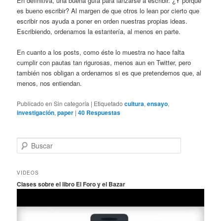
En definitiva, una buena guía para lanzarse a escribir. ¿Y porqué
es bueno escribir? Al margen de que otros lo lean por cierto que
escribir nos ayuda a poner en orden nuestras propias ideas.
Escribiendo, ordenamos la estantería, al menos en parte.
En cuanto a los posts, como éste lo muestra no hace falta
cumplir con pautas tan rigurosas, menos aun en Twitter, pero
también nos obligan a ordenarnos si es que pretendemos que, al
menos, nos entiendan.
Publicado en
Sin categoría
|
Etiquetado
cultura
,
ensayo
,
investigación
,
paper
|
40
Respuestas
B
u
s
c
VIDEOS
a
Clases sobre el libro El Foro y el Bazar
r