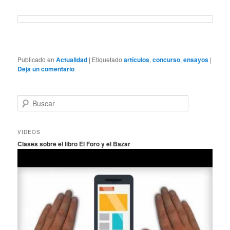
Publicado en
Actualidad
|
Etiquetado
artículos
,
concurso
,
ensayos
|
Deja un comentario
B
u
s
c
VIDEOS
a
Clases sobre el libro El Foro y el Bazar
r