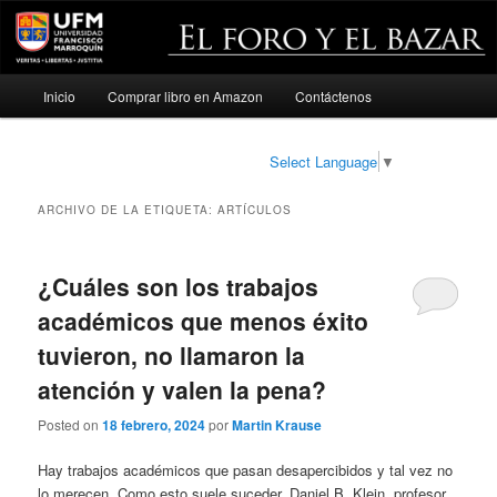
Menú
Inicio
Comprar libro en Amazon
Contáctenos
Ir
Ir
principal
al
al
Select Language
▼
contenido
contenido
ARCHIVO DE LA ETIQUETA:
ARTÍCULOS
principal
secundario
¿Cuáles son los trabajos
académicos que menos éxito
tuvieron, no llamaron la
atención y valen la pena?
Posted on
18 febrero, 2024
por
Martin Krause
Hay trabajos académicos que pasan desapercibidos y tal vez no
lo merecen. Como esto suele suceder, Daniel B. Klein, profesor