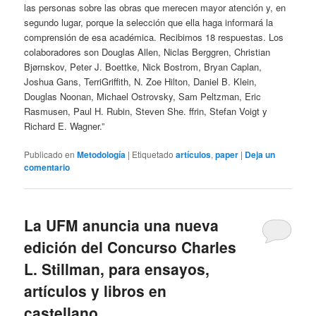
las personas sobre las obras que merecen mayor atención y, en
segundo lugar, porque la selección que ella haga informará la
comprensión de esa académica. Recibimos 18 respuestas. Los
colaboradores son Douglas Allen, Niclas Berggren, Christian
Bjørnskov, Peter J. Boettke, Nick Bostrom, Bryan Caplan,
Joshua Gans, TerriGriffith, N. Zoe Hilton, Daniel B. Klein,
Douglas Noonan, Michael Ostrovsky, Sam Peltzman, Eric
Rasmusen, Paul H. Rubin, Steven She. ffrin, Stefan Voigt y
Richard E. Wagner.”
Publicado en
Metodología
|
Etiquetado
artículos
,
paper
|
Deja un
comentario
La UFM anuncia una nueva
edición del Concurso Charles
L. Stillman, para ensayos,
artículos y libros en
castellano