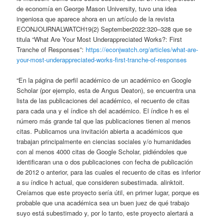
de economía en George Mason University, tuvo una idea
ingeniosa que aparece ahora en un artículo de la revista
ECONJOURNALWATCH19(2) September2022:320–328 que se
titula “What Are Your Most Underappreciated Works?: First
Tranche of Responses”:
https://econjwatch.org/articles/what-are-
your-most-underappreciated-works-first-tranche-of-responses
“En la página de perfil académico de un académico en Google
Scholar (por ejemplo, esta de Angus Deaton), se encuentra una
lista de las publicaciones del académico, el recuento de citas
para cada una y el índice sh del académico. El índice h es el
número más grande tal que las publicaciones tienen al menos
citas. Publicamos una invitación abierta a académicos que
trabajan principalmente en ciencias sociales y/o humanidades
con al menos 4000 citas de Google Scholar, pidiéndoles que
identificaran una o dos publicaciones con fecha de publicación
de 2012 o anterior, para las cuales el recuento de citas es inferior
a su índice h actual, que consideren subestimada. alinktoit.
Creíamos que este proyecto sería útil, en primer lugar, porque es
probable que una académica sea un buen juez de qué trabajo
suyo está subestimado y, por lo tanto, este proyecto alertará a