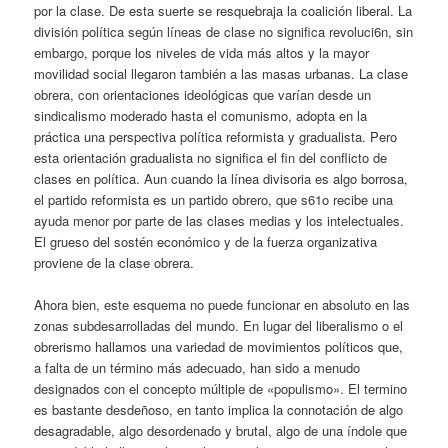
por la clase. De esta suerte se resquebraja la coalición liberal. La
división política según líneas de clase no significa revoluci6n, sin
embargo, porque los niveles de vida más altos y la mayor
movilidad social llegaron también a las masas urbanas. La clase
obrera, con orientaciones ideológicas que varían desde un
sindicalismo moderado hasta el comunismo, adopta en la
práctica una perspectiva política reformista y gradualista. Pero
esta orientación gradualista no significa el fin del conflicto de
clases en política. Aun cuando la línea divisoria es algo borrosa,
el partido reformista es un partido obrero, que s61o recibe una
ayuda menor por parte de las clases medias y los intelectuales.
El grueso del sostén económico y de la fuerza organizativa
proviene de la clase obrera.
Ahora bien, este esquema no puede funcionar en absoluto en las
zonas subdesarrolladas del mundo. En lugar del liberalismo o el
obrerismo hallamos una variedad de movimientos políticos que,
a falta de un término más adecuado, han sido a menudo
designados con el concepto múltiple de «populismo». El termino
es bastante desdeñoso, en tanto implica la connotación de algo
desagradable, algo desordenado y brutal, algo de una índole que