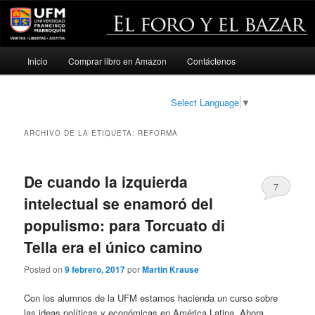
Menú
Inicio
Comprar libro en Amazon
Contáctenos
Ir
Ir
principal
al
al
Select Language
▼
contenido
contenido
ARCHIVO DE LA ETIQUETA:
REFORMA
principal
secundario
De cuando la izquierda
7
intelectual se enamoró del
populismo: para Torcuato di
Tella era el único camino
Posted on
9 febrero, 2017
por
Martin Krause
Con los alumnos de la UFM estamos hacienda un curso sobre
las ideas políticas y económicas en América Latina. Ahora