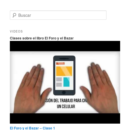
B
u
s
c
VIDEOS
a
Clases sobre el libro El Foro y el Bazar
r
El Foro y el Bazar – Clase 1