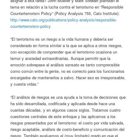
asignar a esa tarea? John Mueller y Mark Stewart plantean el
tema en relación a la lucha contra el terrorismo en “Responsible
Counterterrorism Policy” (Policy Analysis 755, Cato Institute):
http://www.cato.org/publications/policy-analysis/responsible-
counterterrorism-policy
“El terrorismo es un riesgo a la vida humana y debería ser
considerado en forma similar a la que se aplica a otros riesgos,
con excepción de comprender que el terrorismo ocasiona un
temor y ansiedad extraordinarias. Aunque permitir que la
emoción sobrepase al análisis sensato es tanto comprensible
como común entre la gente, no es correcto para los funcionarios
encargados de mantenerlos a salvo. Hacer eso es irresponsable,
y cuesta vidas.”
“El análisis de riesgos es una ayuda a la toma de decisiones que
ha sido desarrollada, codificada y aplicada desde hace una
cuantas décadas, y en algunos casos siglos. Tratamos cuatro
cuestiones centrales de este enfoque y las aplicamos a los
riesgos presentados por el terrorismo: el costo por vida salvada,
riesgo aceptable, análisis de costo-beneficio y comunicación del
riesgo. También evaluamos el (muy limitado) grado en que el