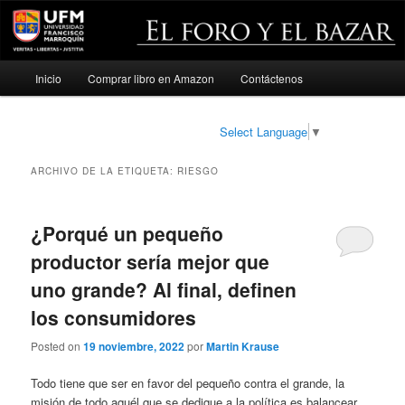
Menú
Inicio
Comprar libro en Amazon
Contáctenos
Ir
Ir
principal
al
al
Select Language
▼
contenido
contenido
ARCHIVO DE LA ETIQUETA:
RIESGO
principal
secundario
¿Porqué un pequeño
productor sería mejor que
uno grande? Al final, definen
los consumidores
Posted on
19 noviembre, 2022
por
Martin Krause
Todo tiene que ser en favor del pequeño contra el grande, la
misión de todo aquél que se dedique a la política es balancear,