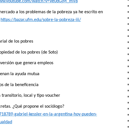
www.youtube.com/watch?v=Ve0dGjM_mV8
mercado a los problemas de la pobreza ya he escrito en
:
https://bazar.ufm.edu/sobre-la-pobreza-iii/
arial de los pobres
opiedad de los pobres (de Soto)
inversión que genera empleos
frenan la ayuda mutua
os de la beneficencia
transitorio, local y tipo voucher
cretas. ¿Qué propone el sociólogo?
18789-gabriel-kessler-en-la-argentina-hoy-pueden-
gualdad