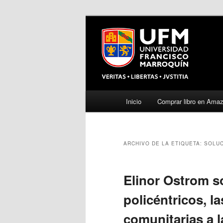
Menú
Inicio
Comprar libro en Ama
Ir
Ir
principal
al
al
ARCHIVO DE LA ETIQUETA:
SOLUC
contenido
contenido
principal
secundario
Elinor Ostrom s
policéntricos, l
comunitarias a l