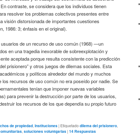
n contraste, se considera que los individuos tienen
ra resolver los problemas colectivos presentes entre
na visión distorsionada de importantes cuestiones
 1986: 3; énfasis en el original).
s usuarios de un recurso de uso común (1968) —un
pados en una tragedia inexorable de sobreexplotación y
nte aceptada porque resulta consistente con la predicción
del prisionero” y otros juegos de dilemas sociales. Esta
 académicos y políticos alrededor del mundo y muchos
e los recursos de uso común no era poseído por nadie. Se
bernamentales tenían que imponer nuevas variables
s) para prevenir la destrucción por parte de los usuarios,
struir los recursos de los que dependía su propio futuro
chos de propiedad
,
Instituciones
|
Etiquetado
dilema del prisionero
,
comunitarias
,
soluciones voluntqarias
|
14
Respuestas