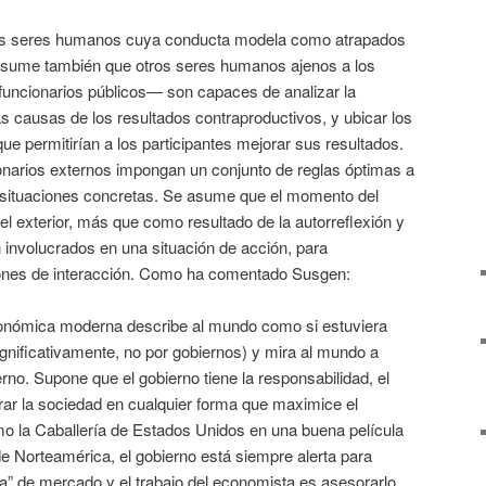
 los seres humanos cuya conducta modela como atrapados
 asume también que otros seres humanos ajenos a los
uncionarios públicos— son capaces de analizar la
as causas de los resultados contraproductivos, y ubicar los
ue permitirían a los participantes mejorar sus resultados.
narios externos impongan un conjunto de reglas óptimas a
n situaciones concretas. Se asume que el momento del
l exterior, más que como resultado de la autorreflexión y
n involucrados en una situación de acción, para
rones de interacción. Como ha comentado Susgen:
conómica moderna describe al mundo como si estuviera
significativamente, no por gobiernos) y mira al mundo a
rno. Supone que el gobierno tiene la responsabilidad, el
rar la sociedad en cualquier forma que maximice el
mo la Caballería de Estados Unidos en una buena película
e Norteamérica, el gobierno está siempre alerta para
lla” de mercado y el trabajo del economista es asesorarlo