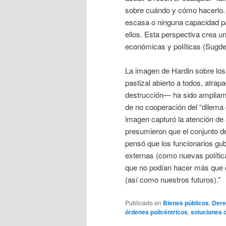
sobre cuándo y cómo hacerlo. E
escasa o ninguna capacidad pa
ellos. Esta perspectiva crea u
económicas y políticas (Sugden,
La imagen de Hardin sobre lo
pastizal abierto a todos, atra
destrucción— ha sido ampliame
de no cooperación del “dilema 
imagen capturó la atención de
presumieron que el conjunto d
pensó que los funcionarios gu
externas (como nuevas política
que no podían hacer más que de
(así como nuestros futuros).”
Publicado en
Bienes públicos
,
Dere
órdenes policéntricos
,
soluciones 