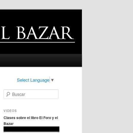
Select Language
▼
B
u
s
c
VIDEOS
a
Clases sobre el libro El Foro y el
r
Bazar