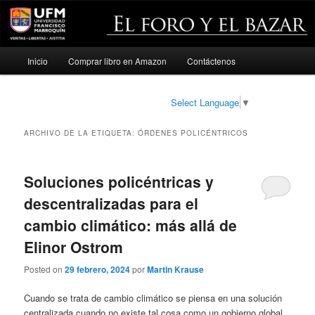
Menú
Inicio
Comprar libro en Amazon
Contáctenos
Ir
Ir
principal
al
al
Select Language
▼
contenido
contenido
ARCHIVO DE LA ETIQUETA:
ÓRDENES POLICÉNTRICOS
principal
secundario
Soluciones policéntricas y
descentralizadas para el
cambio climático: más allá de
Elinor Ostrom
Posted on
29 febrero, 2024
por
Martin Krause
Cuando se trata de cambio climático se piensa en una solución
centralizada cuando no existe tal cosa como un gobierno global