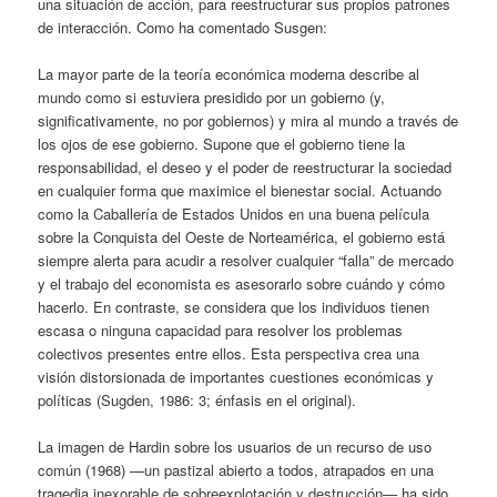
una situación de acción, para reestructurar sus propios patrones
de interacción. Como ha comentado Susgen:
La mayor parte de la teoría económica moderna describe al
mundo como si estuviera presidido por un gobierno (y,
significativamente, no por gobiernos) y mira al mundo a través de
los ojos de ese gobierno. Supone que el gobierno tiene la
responsabilidad, el deseo y el poder de reestructurar la sociedad
en cualquier forma que maximice el bienestar social. Actuando
como la Caballería de Estados Unidos en una buena película
sobre la Conquista del Oeste de Norteamérica, el gobierno está
siempre alerta para acudir a resolver cualquier “falla” de mercado
y el trabajo del economista es asesorarlo sobre cuándo y cómo
hacerlo. En contraste, se considera que los individuos tienen
escasa o ninguna capacidad para resolver los problemas
colectivos presentes entre ellos. Esta perspectiva crea una
visión distorsionada de importantes cuestiones económicas y
políticas (Sugden, 1986: 3; énfasis en el original).
La imagen de Hardin sobre los usuarios de un recurso de uso
común (1968) —un pastizal abierto a todos, atrapados en una
tragedia inexorable de sobreexplotación y destrucción— ha sido