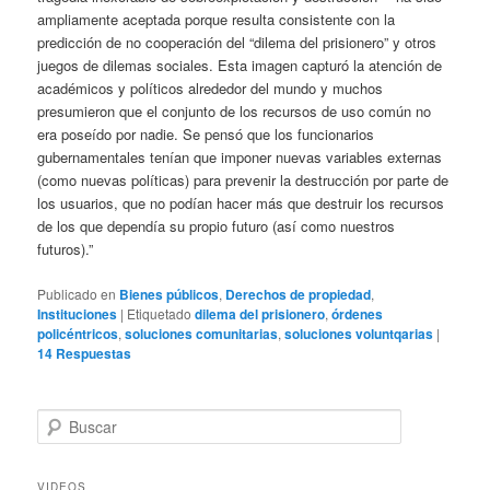
ampliamente aceptada porque resulta consistente con la
predicción de no cooperación del “dilema del prisionero” y otros
juegos de dilemas sociales. Esta imagen capturó la atención de
académicos y políticos alrededor del mundo y muchos
presumieron que el conjunto de los recursos de uso común no
era poseído por nadie. Se pensó que los funcionarios
gubernamentales tenían que imponer nuevas variables externas
(como nuevas políticas) para prevenir la destrucción por parte de
los usuarios, que no podían hacer más que destruir los recursos
de los que dependía su propio futuro (así como nuestros
futuros).”
Publicado en
Bienes públicos
,
Derechos de propiedad
,
Instituciones
|
Etiquetado
dilema del prisionero
,
órdenes
policéntricos
,
soluciones comunitarias
,
soluciones voluntqarias
|
14
Respuestas
B
u
s
c
VIDEOS