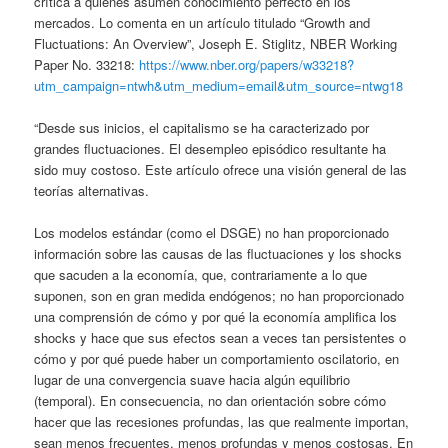
crítica a quienes asumen conocimiento perfecto en los
mercados. Lo comenta en un artículo titulado “Growth and
Fluctuations: An Overview”, Joseph E. Stiglitz, NBER Working
Paper No. 33218:
https://www.nber.org/papers/w33218?
utm_campaign=ntwh&utm_medium=email&utm_source=ntwg18
“Desde sus inicios, el capitalismo se ha caracterizado por
grandes fluctuaciones. El desempleo episódico resultante ha
sido muy costoso. Este artículo ofrece una visión general de las
teorías alternativas.
Los modelos estándar (como el DSGE) no han proporcionado
información sobre las causas de las fluctuaciones y los shocks
que sacuden a la economía, que, contrariamente a lo que
suponen, son en gran medida endógenos; no han proporcionado
una comprensión de cómo y por qué la economía amplifica los
shocks y hace que sus efectos sean a veces tan persistentes o
cómo y por qué puede haber un comportamiento oscilatorio, en
lugar de una convergencia suave hacia algún equilibrio
(temporal). En consecuencia, no dan orientación sobre cómo
hacer que las recesiones profundas, las que realmente importan,
sean menos frecuentes, menos profundas y menos costosas. En