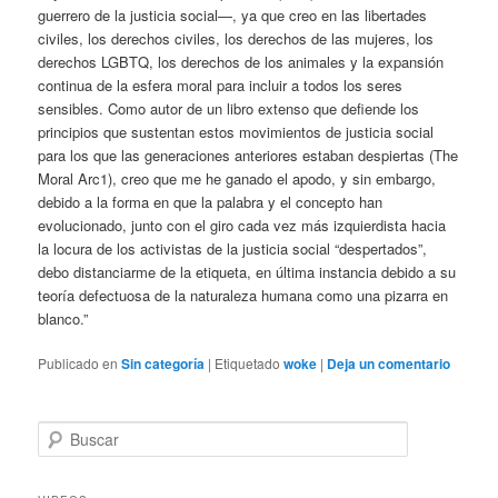
guerrero de la justicia social—, ya ​​que creo en las libertades
civiles, los derechos civiles, los derechos de las mujeres, los
derechos LGBTQ, los derechos de los animales y la expansión
continua de la esfera moral para incluir a todos los seres
sensibles. Como autor de un libro extenso que defiende los
principios que sustentan estos movimientos de justicia social
para los que las generaciones anteriores estaban despiertas (The
Moral Arc1), creo que me he ganado el apodo, y sin embargo,
debido a la forma en que la palabra y el concepto han
evolucionado, junto con el giro cada vez más izquierdista hacia
la locura de los activistas de la justicia social “despertados”,
debo distanciarme de la etiqueta, en última instancia debido a su
teoría defectuosa de la naturaleza humana como una pizarra en
blanco.”
Publicado en
Sin categoría
|
Etiquetado
woke
|
Deja un comentario
B
u
s
c