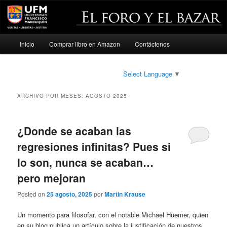
Menú
Inicio
Comprar libro en Amazon
Contáctenos
Ir
Ir
principal
al
al
Select Language
▼
contenido
contenido
ARCHIVO POR MESES:
AGOSTO 2025
principal
secundario
¿Donde se acaban las
regresiones infinitas? Pues si
lo son, nunca se acaban…
pero mejoran
Posted on
25 agosto, 2025
por
Martin Krause
Un momento para filosofar, con el notable Michael Huemer, quien
en su blog publica un artículo sobre la justificación de nuestros