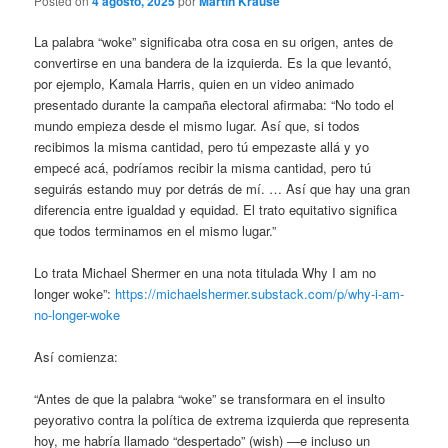
Posted on
4 agosto, 2025
por
Martin Krause
La palabra “woke” significaba otra cosa en su origen, antes de
convertirse en una bandera de la izquierda. Es la que levantó,
por ejemplo, Kamala Harris, quien en un video animado
presentado durante la campaña electoral afirmaba: “No todo el
mundo empieza desde el mismo lugar. Así que, si todos
recibimos la misma cantidad, pero tú empezaste allá y yo
empecé acá, podríamos recibir la misma cantidad, pero tú
seguirás estando muy por detrás de mí. … Así que hay una gran
diferencia entre igualdad y equidad. El trato equitativo significa
que todos terminamos en el mismo lugar.”
Lo trata Michael Shermer en una nota titulada Why I am no
longer woke”:
https://michaelshermer.substack.com/p/why-i-am-
no-longer-woke
Así comienza:
“Antes de que la palabra “woke” se transformara en el insulto
peyorativo contra la política de extrema izquierda que representa
hoy, me habría llamado “despertado” (wish) —e incluso un