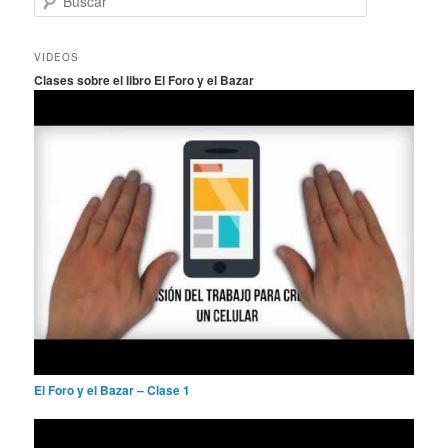
u
s
c
VIDEOS
a
Clases sobre el libro El Foro y el Bazar
r
El Foro y el Bazar – Clase 1