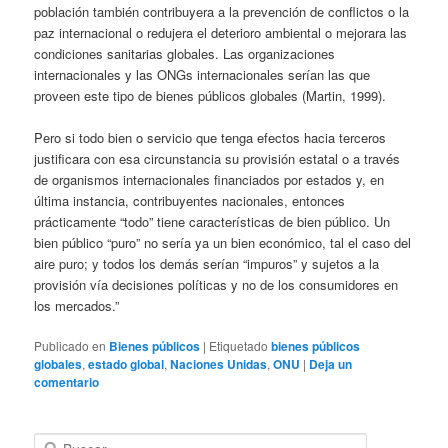
población también contribuyera a la prevención de conflictos o la
paz internacional o redujera el deterioro ambiental o mejorara las
condiciones sanitarias globales. Las organizaciones
internacionales y las ONGs internacionales serían las que
proveen este tipo de bienes públicos globales (Martin, 1999).
Pero si todo bien o servicio que tenga efectos hacia terceros
justificara con esa circunstancia su provisión estatal o a través
de organismos internacionales financiados por estados y, en
última instancia, contribuyentes nacionales, entonces
prácticamente “todo” tiene características de bien público. Un
bien público “puro” no sería ya un bien económico, tal el caso del
aire puro; y todos los demás serían “impuros” y sujetos a la
provisión vía decisiones políticas y no de los consumidores en
los mercados.”
Publicado en
Bienes públicos
|
Etiquetado
bienes públicos
globales
,
estado global
,
Naciones Unidas
,
ONU
|
Deja un
comentario
B