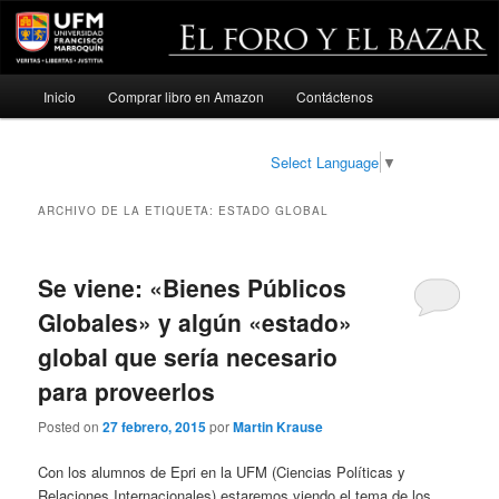
Menú
Inicio
Comprar libro en Amazon
Contáctenos
Ir
Ir
principal
al
al
Select Language
▼
contenido
contenido
ARCHIVO DE LA ETIQUETA:
ESTADO GLOBAL
principal
secundario
Se viene: «Bienes Públicos
Globales» y algún «estado»
global que sería necesario
para proveerlos
Posted on
27 febrero, 2015
por
Martin Krause
Con los alumnos de Epri en la UFM (Ciencias Políticas y
Relaciones Internacionales) estaremos viendo el tema de los