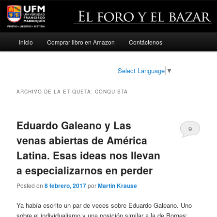
Menú
Inicio
Comprar libro en Amazon
Contáctenos
Ir
Ir
principal
al
al
Select Language
▼
contenido
contenido
ARCHIVO DE LA ETIQUETA:
CONQUISTA
principal
secundario
Eduardo Galeano y Las
9
venas abiertas de América
Latina. Esas ideas nos llevan
a especializarnos en perder
Posted on
8 febrero, 2017
por
Martin Krause
Ya había escrito un par de veces sobre Eduardo Galeano. Uno
sobre el individualismo y una posición similar a la de Borges: