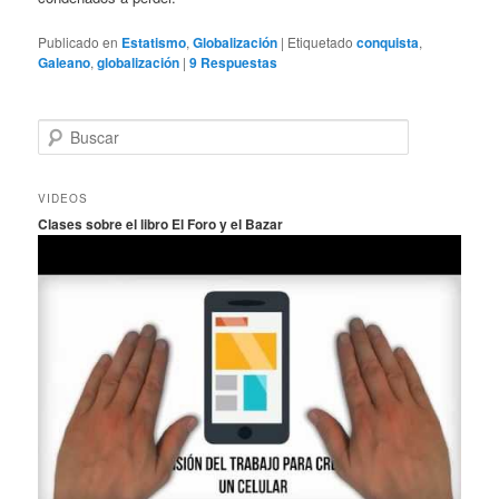
Publicado en
Estatismo
,
Globalización
|
Etiquetado
conquista
,
Galeano
,
globalización
|
9
Respuestas
B
u
s
c
VIDEOS
a
Clases sobre el libro El Foro y el Bazar
r