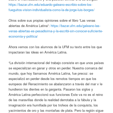
https://bazar.ufm.edu/eduardo-galeano-escribio-sobre-los-
fueguitos-vision-individualista-como-la-de-jorge-luis-borges/
Otros sobre sus propias opiniones sobre el libro “Las venas
abiertas de América Latina”:
https://bazar.ufm.edu/galeano-las-
venas-abiertas-es-pesadisima-y-la-escribi-sin-conocer-suficiente-
economia-y-politica/
Ahora vemos con los alumnos de la UFM su texto entre los que
impactaran las ideas en América Latina.
“La división internacional del trabajo consiste en que unos países
se especializan en ganar y otros en perder. Nuestra comarca del
mundo, que hoy llamamos América Latina, fue precoz: se
especializó en perder desde los remotos tiempos en que los
europeos del Renacimiento se abalanzaron a través del mar v le
hundieron los dientes en la garganta. Pasaron los siglos y
América Latina perfeccionó sus funciones Este va no es el reino
de las maravillas donde la realidad derrotaba a la fábula y la
imaginación era humillada por los trofeos de la conquista, los
yacimientos de oro y las montañas de plata. Pero la región sigue