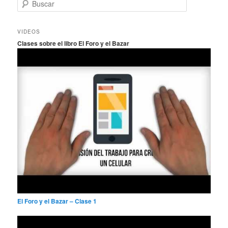
B
u
s
c
VIDEOS
a
Clases sobre el libro El Foro y el Bazar
r
El Foro y el Bazar – Clase 1