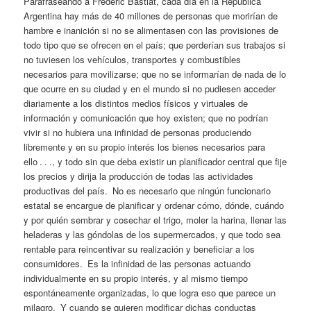
Parafraseando a Frédéric Bastiat, cada día en la República
Argentina hay más de 40 millones de personas que morirían de
hambre e inanición si no se alimentasen con las provisiones de
todo tipo que se ofrecen en el país; que perderían sus trabajos si
no tuviesen los vehículos, transportes y combustibles
necesarios para movilizarse; que no se informarían de nada de lo
que ocurre en su ciudad y en el mundo si no pudiesen acceder
diariamente a los distintos medios físicos y virtuales de
información y comunicación que hoy existen; que no podrían
vivir si no hubiera una infinidad de personas produciendo
libremente y en su propio interés los bienes necesarios para
ello . . ., y todo sin que deba existir un planificador central que fije
los precios y dirija la producción de todas las actividades
productivas del país. No es necesario que ningún funcionario
estatal se encargue de planificar y ordenar cómo, dónde, cuándo
y por quién sembrar y cosechar el trigo, moler la harina, llenar las
heladeras y las góndolas de los supermercados, y que todo sea
rentable para reincentivar su realización y beneficiar a los
consumidores. Es la infinidad de las personas actuando
individualmente en su propio interés, y al mismo tiempo
espontáneamente organizadas, lo que logra eso que parece un
milagro. Y cuando se quieren modificar dichas conductas