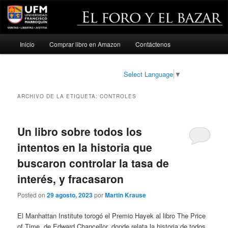
Menú
Inicio
Comprar libro en Amazon
Contáctenos
Ir
Ir
principal
al
al
Select Language
▼
contenido
contenido
ARCHIVO DE LA ETIQUETA:
CONTROLES
principal
secundario
Un libro sobre todos los
intentos en la historia que
buscaron controlar la tasa de
interés, y fracasaron
Posted on
29 agosto, 2023
por
Martin Krause
El Manhattan Institute torogó el Premio Hayek al libro The Price
of Time, de Edward Chancellor, donde relata la historia de todos