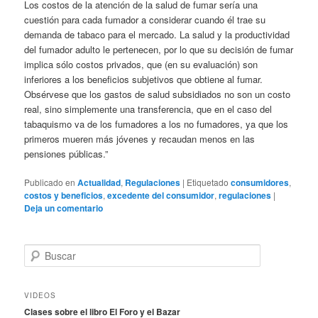
Los costos de la atención de la salud de fumar sería una
cuestión para cada fumador a considerar cuando él trae su
demanda de tabaco para el mercado. La salud y la productividad
del fumador adulto le pertenecen, por lo que su decisión de fumar
implica sólo costos privados, que (en su evaluación) son
inferiores a los beneficios subjetivos que obtiene al fumar.
Obsérvese que los gastos de salud subsidiados no son un costo
real, sino simplemente una transferencia, que en el caso del
tabaquismo va de los fumadores a los no fumadores, ya que los
primeros mueren más jóvenes y recaudan menos en las
pensiones públicas.”
Publicado en
Actualidad
,
Regulaciones
|
Etiquetado
consumidores
,
costos y beneficios
,
excedente del consumidor
,
regulaciones
|
Deja un comentario
B
u
s
c
VIDEOS
a
Clases sobre el libro El Foro y el Bazar