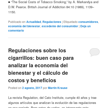
■ “The Social Costs of Tobacco Smoking,” by A. Markandya and
D.W. Pearce. British Journal of Addiction 84:10 (1989), 1139–
1150.
Publicado en
Actualidad
,
Regulaciones
|
Etiquetado
consumidores
,
economía del bienestar
,
excedente del consumidor
|
Deja un
comentario
Regulaciones sobre los
cigarrillos: buen caso para
analizar la economía del
bienestar y el cálculo de
costos y beneficios
Posted on
2 agosto, 2017
por
Martin Krause
La revista Regulation, del Cato Institute, cumple 40 años y trae
algunos artículos que analizan la evolución de las regulaciones
en ese período. Pero antes de verlos, es interesante este