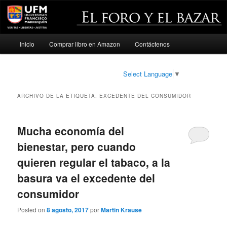
Menú
Inicio
Comprar libro en Amazon
Contáctenos
Ir
Ir
principal
al
al
Select Language
▼
contenido
contenido
ARCHIVO DE LA ETIQUETA:
EXCEDENTE DEL CONSUMIDOR
principal
secundario
Mucha economía del
bienestar, pero cuando
quieren regular el tabaco, a la
basura va el excedente del
consumidor
Posted on
8 agosto, 2017
por
Martin Krause