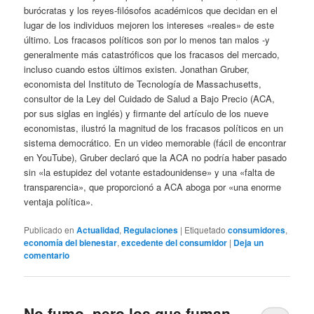
burócratas y los reyes-filósofos académicos que decidan en el
lugar de los individuos mejoren los intereses «reales» de este
último. Los fracasos políticos son por lo menos tan malos -y
generalmente más catastróficos que los fracasos del mercado,
incluso cuando estos últimos existen. Jonathan Gruber,
economista del Instituto de Tecnología de Massachusetts,
consultor de la Ley del Cuidado de Salud a Bajo Precio (ACA,
por sus siglas en inglés) y firmante del artículo de los nueve
economistas, ilustró la magnitud de los fracasos políticos en un
sistema democrático. En un video memorable (fácil de encontrar
en YouTube), Gruber declaró que la ACA no podría haber pasado
sin «la estupidez del votante estadounidense» y una «falta de
transparencia», que proporcionó a ACA aboga por «una enorme
ventaja política».
Publicado en
Actualidad
,
Regulaciones
|
Etiquetado
consumidores
,
economía del bienestar
,
excedente del consumidor
|
Deja un
comentario
No fumo, pero los que fuman