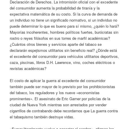
Declaración de Derechos. La intromisión oficial con el excedente
del consumidor aumenta la probabilidad de tiranía y la
expectativa matemática de su costo. Si la curva de demanda de
un individuo no tiene un significado normativo, si un individuo no
puede determinar lo que es bueno para sí mismo, ¿quién lo hará?
Mayorías incoherentes, hombres políticos fuertes, burócratas sin
rostro o reyes filósofos en sus torres de marfil académicas?
¿Cuántos otros bienes y servicios aparte del tabaco se
declararán espejismos utilitarios sin beneficio real? ¿Dónde está
el excedente del consumidor para vehículos utilitarios deportivos,
caza, piscinas, libros D.H. Lawrence, vino, coches eléctricos o
revistas académicas?
El costo de aplicar la guerra al excedente del consumidor
también puede ser mayor de lo previsto por los prohibicionistas
del tabaco, los reguladores y los nueve «economistas
prominentes». El asesinato de Eric Garner por policías de la
ciudad de Nueva York mientras son arrestados por vender
cigarrillos de contrabando debe recordarnos que La guerra contra
el tabaquismo también destruye vidas.
«Fumar literalmente vuelve a conectar el cerebro», afirman los