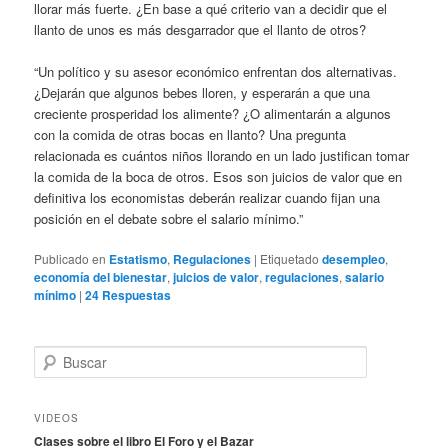
llorar más fuerte. ¿En base a qué criterio van a decidir que el
llanto de unos es más desgarrador que el llanto de otros?
“Un político y su asesor económico enfrentan dos alternativas.
¿Dejarán que algunos bebes lloren, y esperarán a que una
creciente prosperidad los alimente? ¿O alimentarán a algunos
con la comida de otras bocas en llanto? Una pregunta
relacionada es cuántos niños llorando en un lado justifican tomar
la comida de la boca de otros. Esos son juicios de valor que en
definitiva los economistas deberán realizar cuando fijan una
posición en el debate sobre el salario mínimo.”
Publicado en
Estatismo
,
Regulaciones
|
Etiquetado
desempleo
,
economía del bienestar
,
juicios de valor
,
regulaciones
,
salario
mínimo
|
24
Respuestas
B
u
s
c
VIDEOS
a
Clases sobre el libro El Foro y el Bazar