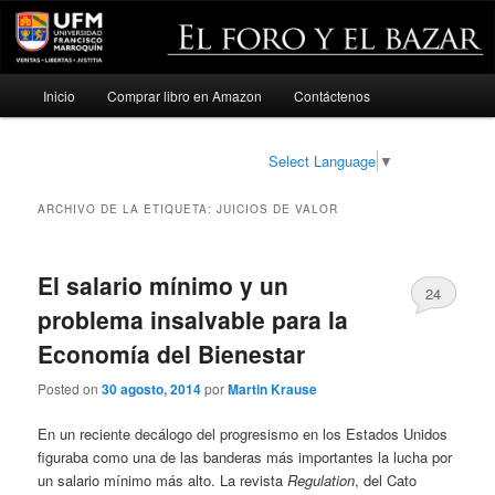
Menú
Inicio
Comprar libro en Amazon
Contáctenos
Ir
Ir
principal
al
al
Select Language
▼
contenido
contenido
ARCHIVO DE LA ETIQUETA:
JUICIOS DE VALOR
principal
secundario
El salario mínimo y un
24
problema insalvable para la
Economía del Bienestar
Posted on
30 agosto, 2014
por
Martin Krause
En un reciente decálogo del progresismo en los Estados Unidos
figuraba como una de las banderas más importantes la lucha por
un salario mínimo más alto. La revista
Regulation
, del Cato