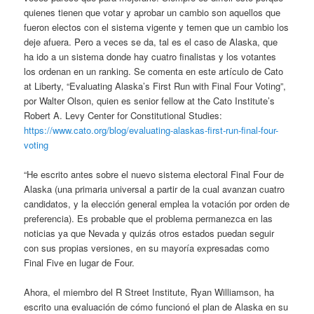
quienes tienen que votar y aprobar un cambio son aquellos que
fueron electos con el sistema vigente y temen que un cambio los
deje afuera. Pero a veces se da, tal es el caso de Alaska, que
ha ido a un sistema donde hay cuatro finalistas y los votantes
los ordenan en un ranking. Se comenta en este artículo de Cato
at Liberty, “Evaluating Alaska’s First Run with Final Four Voting”,
por Walter Olson, quien es senior fellow at the Cato Institute’s
Robert A. Levy Center for Constitutional Studies:
https://www.cato.org/blog/evaluating-alaskas-first-run-final-four-
voting
“He escrito antes sobre el nuevo sistema electoral Final Four de
Alaska (una primaria universal a partir de la cual avanzan cuatro
candidatos, y la elección general emplea la votación por orden de
preferencia). Es probable que el problema permanezca en las
noticias ya que Nevada y quizás otros estados puedan seguir
con sus propias versiones, en su mayoría expresadas como
Final Five en lugar de Four.
Ahora, el miembro del R Street Institute, Ryan Williamson, ha
escrito una evaluación de cómo funcionó el plan de Alaska en su