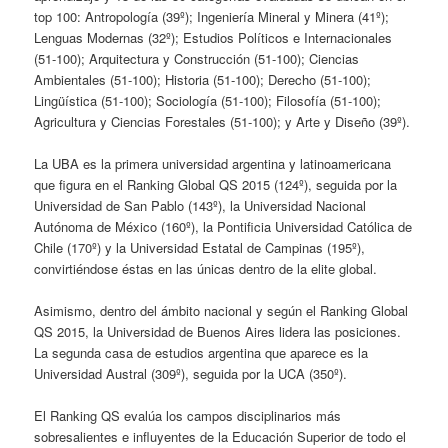
top 100: Antropología (39º); Ingeniería Mineral y Minera (41º);
Lenguas Modernas (32º); Estudios Políticos e Internacionales
(51-100); Arquitectura y Construcción (51-100); Ciencias
Ambientales (51-100); Historia (51-100); Derecho (51-100);
Lingüística (51-100); Sociología (51-100); Filosofía (51-100);
Agricultura y Ciencias Forestales (51-100); y Arte y Diseño (39º).
La UBA es la primera universidad argentina y latinoamericana
que figura en el Ranking Global QS 2015 (124º), seguida por la
Universidad de San Pablo (143º), la Universidad Nacional
Autónoma de México (160º), la Pontificia Universidad Católica de
Chile (170º) y la Universidad Estatal de Campinas (195º),
convirtiéndose éstas en las únicas dentro de la elite global.
Asimismo, dentro del ámbito nacional y según el Ranking Global
QS 2015, la Universidad de Buenos Aires lidera las posiciones.
La segunda casa de estudios argentina que aparece es la
Universidad Austral (309º), seguida por la UCA (350º).
El Ranking QS evalúa los campos disciplinarios más
sobresalientes e influyentes de la Educación Superior de todo el