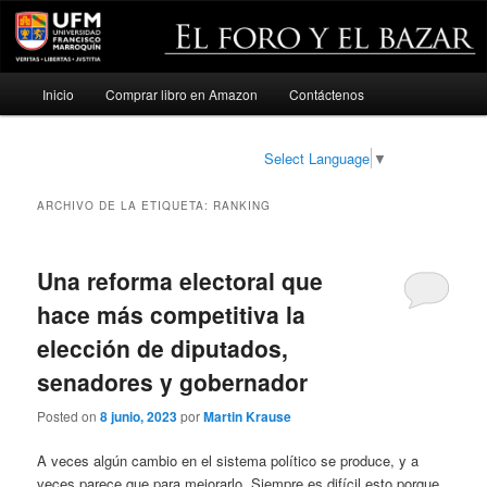
Menú
Inicio
Comprar libro en Amazon
Contáctenos
Ir
Ir
principal
al
al
Select Language
▼
contenido
contenido
ARCHIVO DE LA ETIQUETA:
RANKING
principal
secundario
Una reforma electoral que
hace más competitiva la
elección de diputados,
senadores y gobernador
Posted on
8 junio, 2023
por
Martin Krause
A veces algún cambio en el sistema político se produce, y a
veces parece que para mejorarlo. Siempre es difícil esto porque