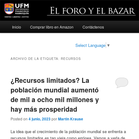
Menú
Inicio
Comprar libro en Amazon
Contáctenos
Ir
Ir
principal
al
al
Select Language
▼
contenido
contenido
ARCHIVO DE LA ETIQUETA:
RECURSOS
principal
secundario
¿Recursos limitados? La
población mundial aumentó
de mil a ocho mil millones y
hay más prosperidad
Posted on
4 junio, 2023
por
Martin Krause
La idea que el crecimiento de la población mundial se enfrenta a
recursos limitados es tan vieja como errónea. Vamos a verla de