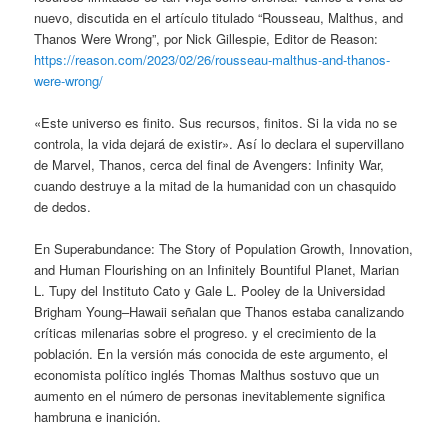
nuevo, discutida en el artículo titulado “Rousseau, Malthus, and
Thanos Were Wrong”, por Nick Gillespie, Editor de Reason:
https://reason.com/2023/02/26/rousseau-malthus-and-thanos-
were-wrong/
«Este universo es finito. Sus recursos, finitos. Si la vida no se
controla, la vida dejará de existir». Así lo declara el supervillano
de Marvel, Thanos, cerca del final de Avengers: Infinity War,
cuando destruye a la mitad de la humanidad con un chasquido
de dedos.
En Superabundance: The Story of Population Growth, Innovation,
and Human Flourishing on an Infinitely Bountiful Planet, Marian
L. Tupy del Instituto Cato y Gale L. Pooley de la Universidad
Brigham Young–Hawaii señalan que Thanos estaba canalizando
críticas milenarias sobre el progreso. y el crecimiento de la
población. En la versión más conocida de este argumento, el
economista político inglés Thomas Malthus sostuvo que un
aumento en el número de personas inevitablemente significa
hambruna e inanición.