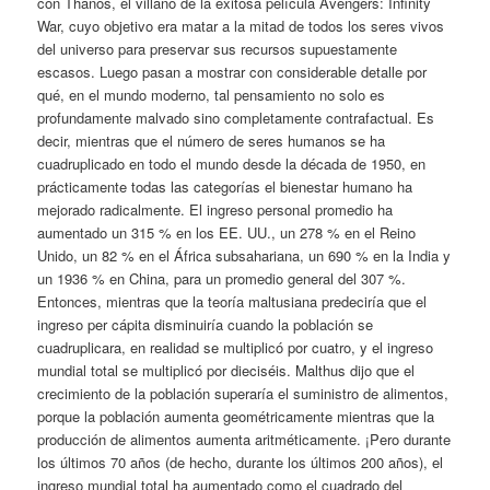
con Thanos, el villano de la exitosa película Avengers: Infinity
War, cuyo objetivo era matar a la mitad de todos los seres vivos
del universo para preservar sus recursos supuestamente
escasos. Luego pasan a mostrar con considerable detalle por
qué, en el mundo moderno, tal pensamiento no solo es
profundamente malvado sino completamente contrafactual. Es
decir, mientras que el número de seres humanos se ha
cuadruplicado en todo el mundo desde la década de 1950, en
prácticamente todas las categorías el bienestar humano ha
mejorado radicalmente. El ingreso personal promedio ha
aumentado un 315 % en los EE. UU., un 278 % en el Reino
Unido, un 82 % en el África subsahariana, un 690 % en la India y
un 1936 % en China, para un promedio general del 307 %.
Entonces, mientras que la teoría maltusiana predeciría que el
ingreso per cápita disminuiría cuando la población se
cuadruplicara, en realidad se multiplicó por cuatro, y el ingreso
mundial total se multiplicó por dieciséis. Malthus dijo que el
crecimiento de la población superaría el suministro de alimentos,
porque la población aumenta geométricamente mientras que la
producción de alimentos aumenta aritméticamente. ¡Pero durante
los últimos 70 años (de hecho, durante los últimos 200 años), el
ingreso mundial total ha aumentado como el cuadrado del