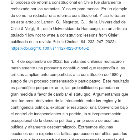
El proceso de reforma constitucional en Chile fue claramente
rechazado por los votantes. Y no es para menos. Es un ejemplo
de cómo no redactar una reforma constitucional. Y así lo tratan
en este artículo: Larrain, G., Negretto, G. , de la Universidad de
Chile & Voigt, S., de la Universidad de Hamburgo, en un artículo
titulado “How not to write a constitution: lessons from Chile”,
publicado en la revista Public Choice 194, 233–247 (2023).
https://doi.org/10.1007/s11127-023-01046-z
“El 4 de septiembre de 2022, los votantes chilenos rechazaron
masivamente una propuesta constitucional que respondía a las
críticas ampliamente compartidas a la constitución de 1980 y
surgió de un proceso consensuado y participativo. Este resultado
es paradójico porque ex ante, las probabilidades parecían en
gran medida a favor de cambiar el statu quo. Argumentamos que
tres factores, derivados de la interacción entre las reglas y la
contingencia política, explican el resultado: una Convención bajo
el control de independientes sin partido, la subrepresentación
excepcional de la derecha política y un proceso de escritura
pública y altamente descentralizado. Extraemos algunas
lecciones de la experiencia fallida que pueden ser útiles para los
países que buscan profundizar la democratización a través del