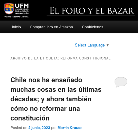
Menú
Inicio
Comprar libro en Amazon
Contáctenos
Ir
Ir
principal
al
al
Select Language
▼
contenido
contenido
ARCHIVO DE LA ETIQUETA:
REFORMA CONSTITUCIONAL
principal
secundario
Chile nos ha enseñado
muchas cosas en las últimas
décadas; y ahora también
cómo no reformar una
constitución
Posted on
4 junio, 2023
por
Martin Krause