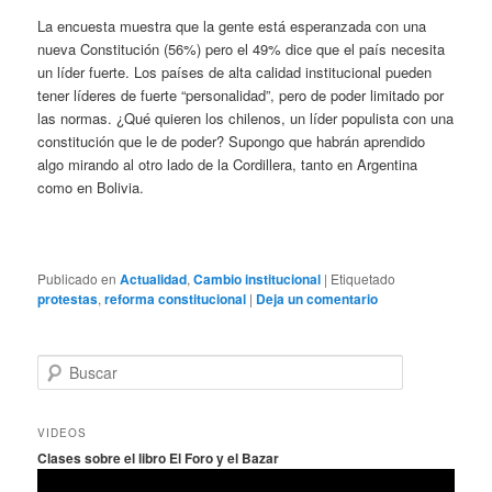
La encuesta muestra que la gente está esperanzada con una
nueva Constitución (56%) pero el 49% dice que el país necesita
un líder fuerte. Los países de alta calidad institucional pueden
tener líderes de fuerte “personalidad”, pero de poder limitado por
las normas. ¿Qué quieren los chilenos, un líder populista con una
constitución que le de poder? Supongo que habrán aprendido
algo mirando al otro lado de la Cordillera, tanto en Argentina
como en Bolivia.
Publicado en
Actualidad
,
Cambio institucional
|
Etiquetado
protestas
,
reforma constitucional
|
Deja un comentario
B
u
s
c
VIDEOS
a
Clases sobre el libro El Foro y el Bazar
r