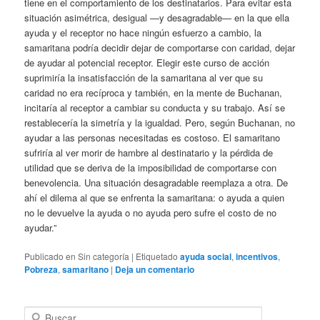
tiene en el comportamiento de los destinatarios. Para evitar esta
situación asimétrica, desigual —y desagradable— en la que ella
ayuda y el receptor no hace ningún esfuerzo a cambio, la
samaritana podría decidir dejar de comportarse con caridad, dejar
de ayudar al potencial receptor. Elegir este curso de acción
suprimiría la insatisfacción de la samaritana al ver que su
caridad no era recíproca y también, en la mente de Buchanan,
incitaría al receptor a cambiar su conducta y su trabajo. Así se
restablecería la simetría y la igualdad. Pero, según Buchanan, no
ayudar a las personas necesitadas es costoso. El samaritano
sufriría al ver morir de hambre al destinatario y la pérdida de
utilidad que se deriva de la imposibilidad de comportarse con
benevolencia. Una situación desagradable reemplaza a otra. De
ahí el dilema al que se enfrenta la samaritana: o ayuda a quien
no le devuelve la ayuda o no ayuda pero sufre el costo de no
ayudar.”
Publicado en
Sin categoría
|
Etiquetado
ayuda social
,
incentivos
,
Pobreza
,
samaritano
|
Deja un comentario
B