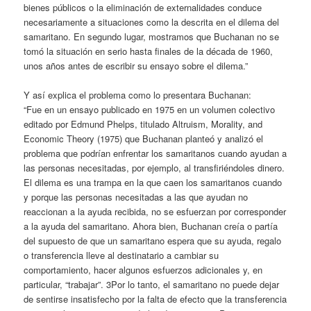
bienes públicos o la eliminación de externalidades conduce
necesariamente a situaciones como la descrita en el dilema del
samaritano. En segundo lugar, mostramos que Buchanan no se
tomó la situación en serio hasta finales de la década de 1960,
unos años antes de escribir su ensayo sobre el dilema.”
Y así explica el problema como lo presentara Buchanan:
“Fue en un ensayo publicado en 1975 en un volumen colectivo
editado por Edmund Phelps, titulado Altruism, Morality, and
Economic Theory (1975) que Buchanan planteó y analizó el
problema que podrían enfrentar los samaritanos cuando ayudan a
las personas necesitadas, por ejemplo, al transfiriéndoles dinero.
El dilema es una trampa en la que caen los samaritanos cuando
y porque las personas necesitadas a las que ayudan no
reaccionan a la ayuda recibida, no se esfuerzan por corresponder
a la ayuda del samaritano. Ahora bien, Buchanan creía o partía
del supuesto de que un samaritano espera que su ayuda, regalo
o transferencia lleve al destinatario a cambiar su
comportamiento, hacer algunos esfuerzos adicionales y, en
particular, “trabajar”. 3Por lo tanto, el samaritano no puede dejar
de sentirse insatisfecho por la falta de efecto que la transferencia