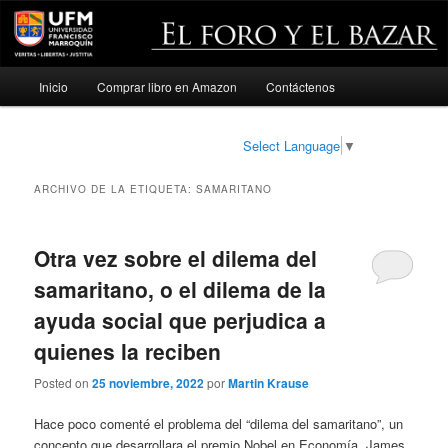
Menú
Inicio
Comprar libro en Amazon
Contáctenos
Ir
Ir
principal
al
al
Select Language
▼
contenido
contenido
ARCHIVO DE LA ETIQUETA:
SAMARITANO
principal
secundario
Otra vez sobre el dilema del
samaritano, o el dilema de la
ayuda social que perjudica a
quienes la reciben
Posted on
25 noviembre, 2022
por
Martin Krause
Hace poco comenté el problema del “dilema del samaritano”, un
concepto que desarrollara el premio Nobel en Economía, James