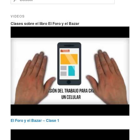
u
s
c
VIDEOS
a
Clases sobre el libro El Foro y el Bazar
r
El Foro y el Bazar – Clase 1