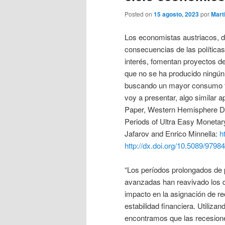
Posted on
15 agosto, 2023
por
Mart
Los economistas austriacos, d
consecuencias de las políticas
interés, fomentan proyectos de
que no se ha producido ningún
buscando un mayor consumo fut
voy a presentar, algo similar 
Paper, Western Hemisphere De
Periods of Ultra Easy Monetar
Jafarov and Enrico Minnella:
h
http://dx.doi.org/10.5089/979
“Los períodos prolongados de p
avanzadas han reavivado los d
impacto en la asignación de rec
estabilidad financiera. Utiliz
encontramos que las recesione