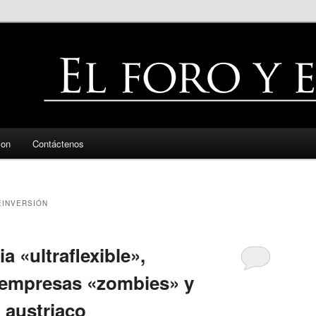
zon
Contáctenos
INVERSIÓN
a «ultraflexible»,
 empresas «zombies» y
 austriaco