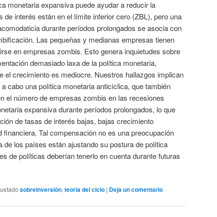
ca monetaria expansiva puede ayudar a reducir la
de interés están en el límite inferior cero (ZBL), pero una
acomodaticia durante períodos prolongados se asocia con
mbificación. Las pequeñas y medianas empresas tienen
irse en empresas zombis. Esto genera inquietudes sobre
mentación demasiado laxa de la política monetaria,
 el crecimiento es mediocre. Nuestros hallazgos implican
a cabo una política monetaria anticíclica, que también
en el número de empresas zombis en las recesiones
monetaria expansiva durante períodos prolongados, lo que
ión de tasas de interés bajas, bajas crecimiento
ad financiera. Tal compensación no es una preocupación
de los países están ajustando su postura de política
es de políticas deberían tenerlo en cuenta durante futuras
quetado
sobreinversión
,
teoria del ciclo
|
Deja un comentario