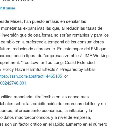
in Krause
esde Mises, han puesto énfasis en señalar las
 monetarias expansivas las que, al reducir las tasas de
 inversión que de otra forma no serían rentables y para los
 cambio en la preferencia temporal de los consumidores
uro, reduciendo el presente. En este paper del FMI que
aparece, con la figura de “empresas zombies”: IMF Working
partment: “Too Low for Too Long. Could Extended
y Policy Have Harmful Effects?” Prepared by Etibar
ttps://ssrn.com/abstract=4465105
or
8400242748.001
olítica monetaria ultraflexible en las economías
ebates sobre la zombificación de empresas débiles y su
ursos, el crecimiento económico, la inflación y la
ando datos macroeconómicos y a nivel de empresa,
s son un factor crítico en el rápido aumento en el número