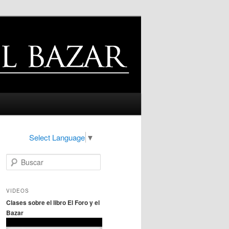
Select Language
▼
B
u
s
c
VIDEOS
a
Clases sobre el libro El Foro y el
r
Bazar