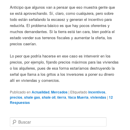
Anticipo que algunos van a pensar que eso muestra gente que
se está aprovechando. Sí, claro, como cualquiera, pero sobre
todo están señalando la escasez y generan el incentivo para
reducirla. El problema básico es que hay pocos oferentes y
muchos demandantes. Si la tierra está tan cara, bien podría el
estado vender sus terrenos fiscales y aumentar la oferta, los
precios caerían.
Lo peor que podría hacerse en ese caso es intervenir en los
precios, por ejemplo, fijando precios máximos para las viviendas
o los alquileres, pues de esa forma estaríamos destruyendo la
señal que llama a los gritos a los inversores a poner su dinero
allí en viviendas y comercios.
Publicado en
Actualidad
,
Mercados
|
Etiquetado
incentivos
,
precios
,
shale gas
,
shale oil
,
tierra
,
Vaca Muerta
,
viviendas
|
12
Respuestas
B
u