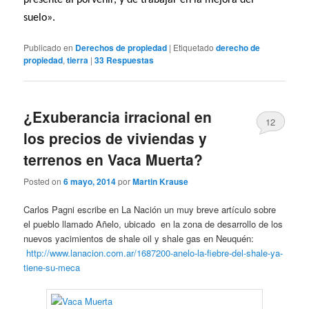
suelo».
Publicado en
Derechos de propiedad
|
Etiquetado
derecho de
propiedad
,
tierra
|
33
Respuestas
¿Exuberancia irracional en
12
los precios de viviendas y
terrenos en Vaca Muerta?
Posted on
6 mayo, 2014
por
Martin Krause
Carlos Pagni escribe en La Nación un muy breve artículo sobre
el pueblo llamado Añelo, ubicado en la zona de desarrollo de los
nuevos yacimientos de shale oil y shale gas en Neuquén:
http://www.lanacion.com.ar/1687200-anelo-la-fiebre-del-shale-ya-
tiene-su-meca