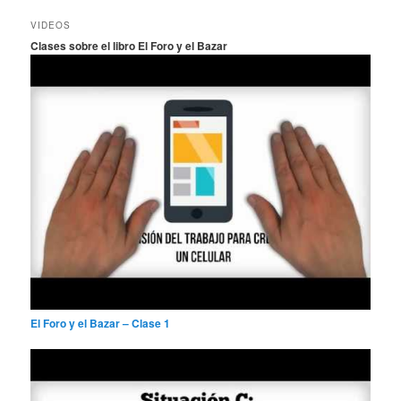
s
c
VIDEOS
a
Clases sobre el libro El Foro y el Bazar
r
El Foro y el Bazar – Clase 1