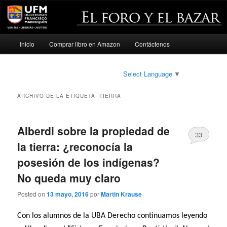
Menú
Inicio
Comprar libro en Amazon
Contáctenos
Ir
Ir
principal
al
al
Select Language
▼
contenido
contenido
ARCHIVO DE LA ETIQUETA:
TIERRA
principal
secundario
Alberdi sobre la propiedad de
33
la tierra: ¿reconocía la
posesión de los indígenas?
No queda muy claro
Posted on
13 mayo, 2016
por
Martin Krause
Con los alumnos de la UBA Derecho continuamos leyendo