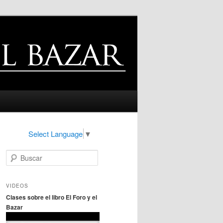
Select Language
▼
B
u
s
c
VIDEOS
a
Clases sobre el libro El Foro y el
r
Bazar