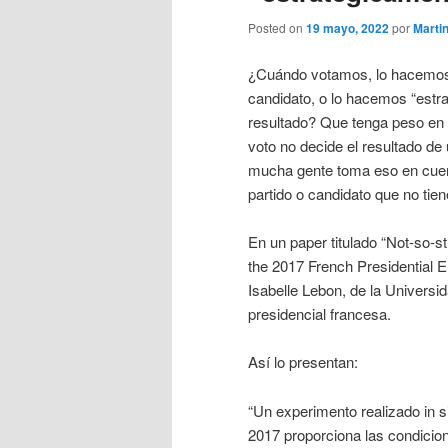
Posted on
19 mayo, 2022
por
Marti
¿Cuándo votamos, lo hacemos p
candidato, o lo hacemos “estra
resultado? Que tenga peso en e
voto no decide el resultado de
mucha gente toma eso en cuent
partido o candidato que no tie
En un paper titulado “Not-so-s
the 2017 French Presidential E
Isabelle Lebon, de la Universi
presidencial francesa.
Así lo presentan:
“Un experimento realizado in s
2017 proporciona las condicion