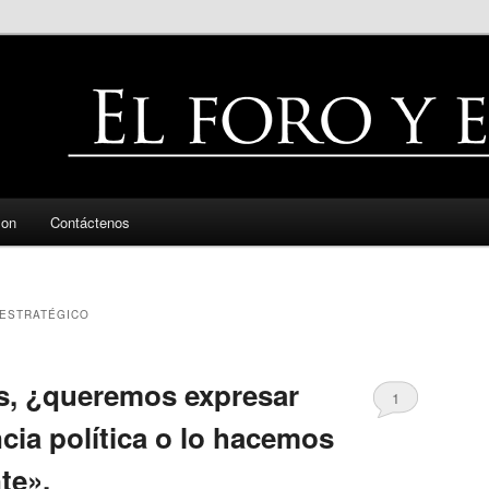
zon
Contáctenos
ESTRATÉGICO
, ¿queremos expresar
1
cia política o lo hacemos
te».