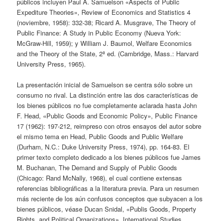
públicos incluyen Paul A. Samuelson «Aspects of Public
Expediture Theories», Review of Economics and Statistics 4
(noviembre, 1958): 332-38; Ricard A. Musgrave, The Theory of
Public Finance: A Study in Public Economy (Nueva York:
McGraw-Hill, 1959); y William J. Baumol, Welfare Economics
and the Theory of the State, 2ª ed. (Cambridge, Mass.: Harvard
University Press, 1965).
La presentación inicial de Samuelson se centra sólo sobre un
consumo no rival. La distinción entre las dos características de
los bienes públicos no fue completamente aclarada hasta John
F. Head, «Public Goods and Economic Policy», Public Finance
17 (1962): 197-212, reimpreso con otros ensayos del autor sobre
el mismo tema en Head, Public Goods and Public Welfare
(Durham, N.C.: Duke University Press, 1974), pp. 164-83. El
primer texto completo dedicado a los bienes públicos fue James
M. Buchanan, The Demand and Supply of Public Goods
(Chicago: Rand McNally, 1968), el cual contiene extensas
referencias bibliográficas a la literatura previa. Para un resumen
más reciente de los aún confusos conceptos que subyacen a los
bienes públicos, véase Ducan Snidal, «Publis Goods, Property
Rights, and Political Organizations», International Studies