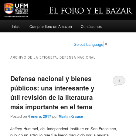
Menú
Inicio
Comprar libro en Amazon
Contáctenos
Ir
Ir
principal
al
al
Select Language
▼
contenido
contenido
ARCHIVO DE LA ETIQUETA:
DEFENSA NACIONAL
principal
secundario
Defensa nacional y bienes
1
públicos: una interesante y
útil revisión de la literatura
más importante en el tema
Posted on
4 enero, 2017
por
Martin Krause
Jeffrey Hummel, del Independent Institute en San Francisco,
publicó un artículo que fue luego traducido por la revista