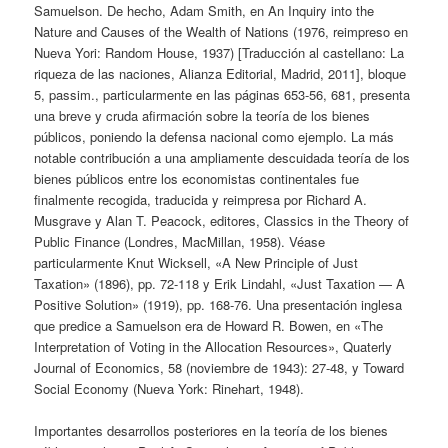
Samuelson. De hecho, Adam Smith, en An Inquiry into the
Nature and Causes of the Wealth of Nations (1976, reimpreso en
Nueva Yori: Random House, 1937) [Traducción al castellano: La
riqueza de las naciones, Alianza Editorial, Madrid, 2011], bloque
5, passim., particularmente en las páginas 653-56, 681, presenta
una breve y cruda afirmación sobre la teoría de los bienes
públicos, poniendo la defensa nacional como ejemplo. La más
notable contribución a una ampliamente descuidada teoría de los
bienes públicos entre los economistas continentales fue
finalmente recogida, traducida y reimpresa por Richard A.
Musgrave y Alan T. Peacock, editores, Classics in the Theory of
Public Finance (Londres, MacMillan, 1958). Véase
particularmente Knut Wicksell, «A New Principle of Just
Taxation» (1896), pp. 72-118 y Erik Lindahl, «Just Taxation — A
Positive Solution» (1919), pp. 168-76. Una presentación inglesa
que predice a Samuelson era de Howard R. Bowen, en «The
Interpretation of Voting in the Allocation Resources», Quaterly
Journal of Economics, 58 (noviembre de 1943): 27-48, y Toward
Social Economy (Nueva York: Rinehart, 1948).
Importantes desarrollos posteriores en la teoría de los bienes