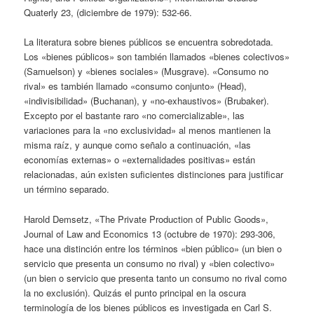
Quaterly 23, (diciembre de 1979): 532-66.
La literatura sobre bienes públicos se encuentra sobredotada.
Los «bienes públicos» son también llamados «bienes colectivos»
(Samuelson) y «bienes sociales» (Musgrave). «Consumo no
rival» es también llamado «consumo conjunto» (Head),
«indivisibilidad» (Buchanan), y «no-exhaustivos» (Brubaker).
Excepto por el bastante raro «no comercializable», las
variaciones para la «no exclusividad» al menos mantienen la
misma raíz, y aunque como señalo a continuación, «las
economías externas» o «externalidades positivas» están
relacionadas, aún existen suficientes distinciones para justificar
un término separado.
Harold Demsetz, «The Private Production of Public Goods»,
Journal of Law and Economics 13 (octubre de 1970): 293-306,
hace una distinción entre los términos «bien público» (un bien o
servicio que presenta un consumo no rival) y «bien colectivo»
(un bien o servicio que presenta tanto un consumo no rival como
la no exclusión). Quizás el punto principal en la oscura
terminología de los bienes públicos es investigada en Carl S.