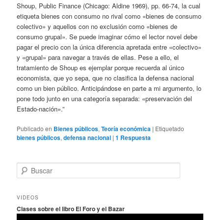
Shoup, Public Finance (Chicago: Aldine 1969), pp. 66-74, la cual
etiqueta bienes con consumo no rival como «bienes de consumo
colectivo» y aquellos con no exclusión como «bienes de
consumo grupal». Se puede imaginar cómo el lector novel debe
pagar el precio con la única diferencia apretada entre «colectivo»
y «grupal» para navegar a través de ellas. Pese a ello, el
tratamiento de Shoup es ejemplar porque recuerda al único
economista, que yo sepa, que no clasifica la defensa nacional
como un bien público. Anticipándose en parte a mi argumento, lo
pone todo junto en una categoría separada: «preservación del
Estado-nación».”
Publicado en
Bienes públicos
,
Teoría económica
|
Etiquetado
bienes públicos
,
defensa nacional
|
1
Respuesta
B
u
s
c
VIDEOS
a
Clases sobre el libro El Foro y el Bazar
r