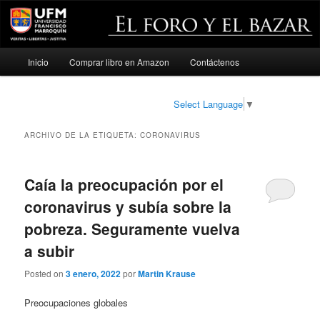
Menú
Inicio
Comprar libro en Amazon
Contáctenos
Ir
Ir
principal
al
al
Select Language
▼
contenido
contenido
ARCHIVO DE LA ETIQUETA:
CORONAVIRUS
principal
secundario
Caía la preocupación por el
coronavirus y subía sobre la
pobreza. Seguramente vuelva
a subir
Posted on
3 enero, 2022
por
Martin Krause
Preocupaciones globales