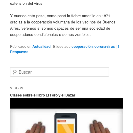
extensión del virus.
Y cuando esto pase, como pasó la fiebre amarilla en 1871
gracias a la cooperación voluntaria de los vecinos de Buenos
Aires, veremos si somos capaces de ser una sociedad de
cooperadores condicionales o somos zombies.
Publicado en
Actualidad
|
Etiquetado
cooperación
,
coronavirus
|
1
Respuesta
B
u
s
c
VIDEOS
a
Clases sobre el libro El Foro y el Bazar
r