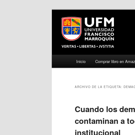
Menú
Inicio
Comprar libro en Ama
Ir
Ir
principal
al
al
ARCHIVO DE LA ETIQUETA:
DEMA
contenido
contenido
principal
secundario
Cuando los dem
contaminan a to
institucional