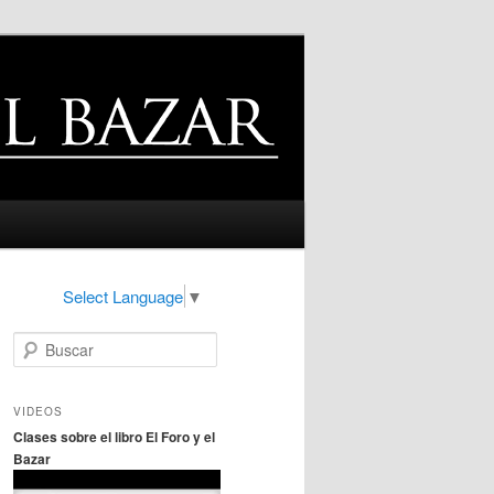
Select Language
▼
B
u
s
c
VIDEOS
a
Clases sobre el libro El Foro y el
r
Bazar