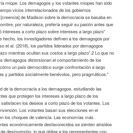
ría miope. Los demagogos y los votantes miopes han sido
empo vicios interrelacionados de los gobiernos
a [creencia] de Madison sobre la democracia se basaba en
hombre, por naturaleza, prefería seguir su pasión antes que
ó intereses a corto plazo sobre intereses a largo plazo”
De hecho, los investigadores definen a los demagogos por
so et al. (2018), los partidos liderados por demagogos
plazo mientras ocultan sus costos a largo plazo”.2 Lo que no
s demagogos distorsionan el comportamiento de los
y cómo un país democrático surge confrontación a largo
s y partidos socialmente benévolos, pero pragmáticos.”
dad de la democracia a los demagogos, estudiando las
ntes que protegen los intereses a largo plazo de los
satisfacen los deseos a corto plazo de los votantes. Los
nversión. Los votantes basan sus elecciones en el
 en los choques de valencia. Las economías más
antes económicamente desfavorecidos se sienten atraídos
 de desinversión, lo que obliga a los representantes con