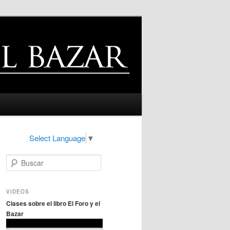
Select Language
▼
B
u
s
c
VIDEOS
a
Clases sobre el libro El Foro y el
r
Bazar