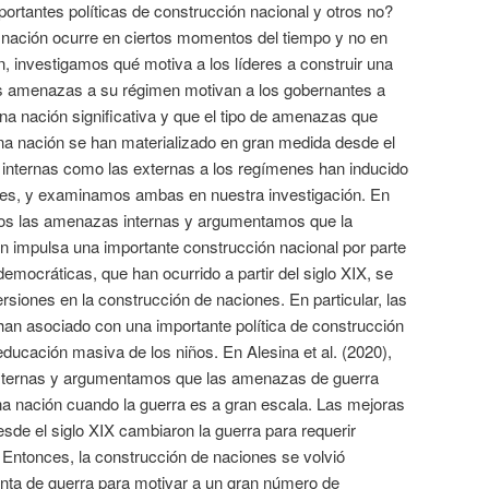
portantes políticas de construcción nacional y otros no?
a nación ocurre en ciertos momentos del tiempo y no en
n, investigamos qué motiva a los líderes a construir una
 amenazas a su régimen motivan a los gobernantes a
una nación significativa y que el tipo de amenazas que
na nación se han materializado en gran medida desde el
 internas como las externas a los regímenes han inducido
iones, y examinamos ambas en nuestra investigación. En
amos las amenazas internas y argumentamos que la
 impulsa una importante construcción nacional por parte
 democráticas, que han ocurrido a partir del siglo XIX, se
siones en la construcción de naciones. En particular, las
han asociado con una importante política de construcción
 educación masiva de los niños. En Alesina et al. (2020),
ernas y argumentamos que las amenazas de guerra
na nación cuando la guerra es a gran escala. Las mejoras
esde el siglo XIX cambiaron la guerra para requerir
Entonces, la construcción de naciones se volvió
nta de guerra para motivar a un gran número de