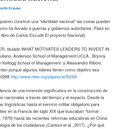
artin Krause
quieren construir una “identidad nacional” las cosas pueden
smo ha llevado a guerras y gobiernos autoritarios. Pasó en
l libro de Carlos Escudé El proyecto Nacional)
NBER, titulado WHAT MOTIVATES LEADERS TO INVEST IN
liano, Anderson School of Management UCLA , Bryony
ty Kellogg School of Management y Alessandro Riboni,
ntan porqué algunos líderes tienen como objetivo esa
 30268
http://www.nber.org/papers/w30268
encia de una inversión significativa en la construcción de
res nacionales a través del tiempo y el espacio. Desde la
 lingüísticas hasta el servicio militar obligatorio para
lites en la Francia del siglo XIX que buscaban “formar
 1979) hasta las recientes reformas educativas en China
logía de los ciudadanos (Cantoni et al., 2017). ¿Por qué