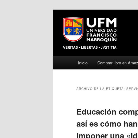
Menú
Inicio
Comprar libro en Ama
Ir
Ir
principal
al
al
ARCHIVO DE LA ETIQUETA:
SERVI
contenido
contenido
principal
secundario
Educación compul
así es cómo ha
imponer una «id