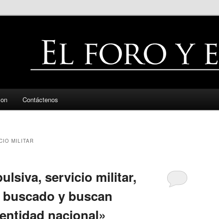
zon
Contáctenos
CIO MILITAR
siva, servicio militar,
n buscado y buscan
entidad nacional»