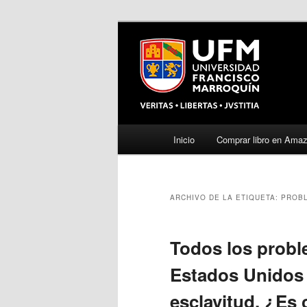
Menú
Inicio
Comprar libro en Ama
Ir
Ir
principal
al
al
ARCHIVO DE LA ETIQUETA:
PROBL
contenido
contenido
principal
secundario
Todos los probl
Estados Unidos 
esclavitud. ¿Es 