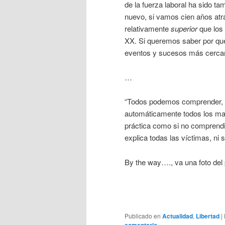
de la fuerza laboral ha sido t
nuevo, si vamos cien años atrá
relativamente
superior
que los 
XX. Si queremos saber por qu
eventos y sucesos más cercan
…
“Todos podemos comprender, en 
automáticamente todos los ma
práctica como si no comprendié
explica todas las víctimas, ni s
By the way…., va una foto del 
Publicado en
Actualidad
,
Libertad
|