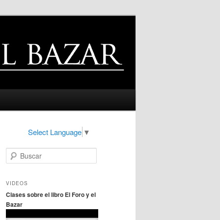
Select Language
▼
B
u
s
c
VIDEOS
a
Clases sobre el libro El Foro y el
r
Bazar