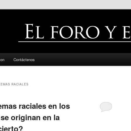
zon
Contáctenos
EMAS RACIALES
emas raciales en los
se originan en la
cierto?