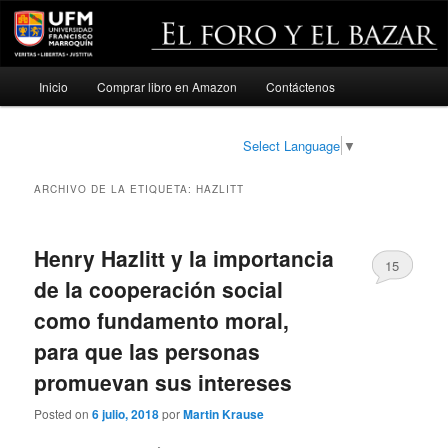
Menú
Inicio
Comprar libro en Amazon
Contáctenos
Ir
Ir
principal
al
al
Select Language
▼
contenido
contenido
ARCHIVO DE LA ETIQUETA:
HAZLITT
principal
secundario
Henry Hazlitt y la importancia
15
de la cooperación social
como fundamento moral,
para que las personas
promuevan sus intereses
Posted on
6 julio, 2018
por
Martin Krause