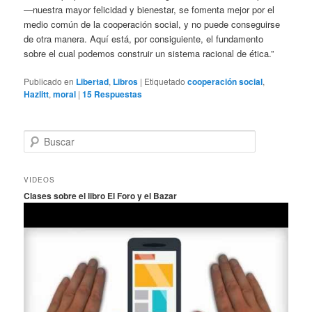
—nuestra mayor felicidad y bienestar, se fomenta mejor por el
medio común de la cooperación social, y no puede conseguirse
de otra manera. Aquí está, por consiguiente, el fundamento
sobre el cual podemos construir un sistema racional de ética.”
Publicado en
Libertad
,
Libros
|
Etiquetado
cooperación social
,
Hazlitt
,
moral
|
15
Respuestas
B
u
s
c
VIDEOS
a
Clases sobre el libro El Foro y el Bazar
r