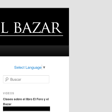
Select Language
▼
B
u
s
c
VIDEOS
a
Clases sobre el libro El Foro y el
r
Bazar