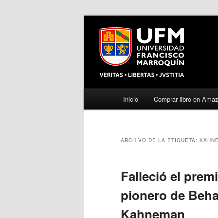
Menú
Inicio
Comprar libro en Ama
Ir
Ir
principal
al
al
ARCHIVO DE LA ETIQUETA:
KAHN
contenido
contenido
principal
secundario
Falleció el pre
pionero de Beha
Kahneman