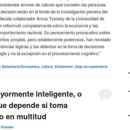
persistentes errores de cálculo que cometen las personas
decisión están en el fondo de la investigación pionera del
llecido colaborador Amos Tversky de la Universidad de
an reformuló completamente cómo la economía y las
omportamiento racional. Su pensamiento provocativo sobre
entos simples, pero notablemente poderosos, han revelado
stencias lógicas y los defectos en la toma de decisiones
la y no la excepción en el procesamiento cognitivo.”
o
Behavioral Economics
,
cultura
,
Kahneman
|
Deja un comentario
yormente inteligente, o
ue depende si toma
o en multitud
n Krause