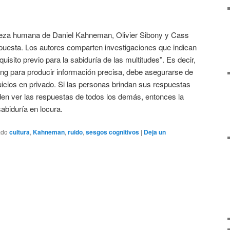
aleza humana de Daniel Kahneman, Olivier Sibony y Cass
spuesta. Los autores comparten investigaciones que indican
uisito previo para la sabiduría de las multitudes”. Es decir,
cing para producir información precisa, debe asegurarse de
icios en privado. Si las personas brindan sus respuestas
den ver las respuestas de todos los demás, entonces la
abiduría en locura.
ado
cultura
,
Kahneman
,
ruido
,
sesgos cognitivos
|
Deja un