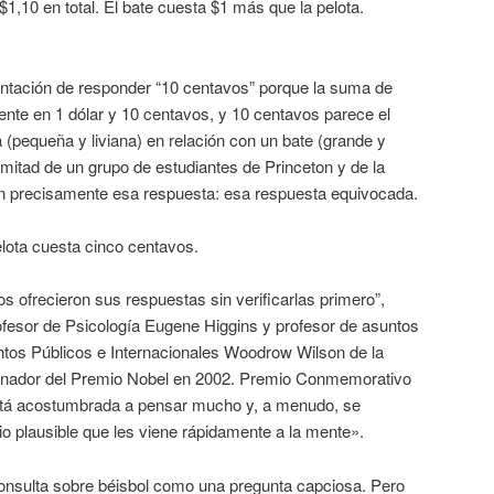
$1,10 en total. El bate cuesta $1 más que la pelota.
tentación de responder “10 centavos” porque la suma de
ente en 1 dólar y 10 centavos, y 10 centavos parece el
a (pequeña y liviana) en relación con un bate (grande y
mitad de un grupo de estudiantes de Princeton y de la
n precisamente esa respuesta: esa respuesta equivocada.
elota cuesta cinco centavos.
 ofrecieron sus respuestas sin verificarlas primero”,
fesor de Psicología Eugene Higgins y profesor de asuntos
ntos Públicos e Internacionales Woodrow Wilson de la
ganador del Premio Nobel en 2002. Premio Conmemorativo
tá acostumbrada a pensar mucho y, a menudo, se
cio plausible que les viene rápidamente a la mente».
consulta sobre béisbol como una pregunta capciosa. Pero