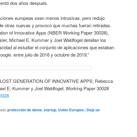
entó dos años después.
ciones europeas sean menos intrusivas, pero redujo
 de otras nuevas y provocó que muchas fueran retiradas.
ion of Innovative Apps (NBER Working Paper 30028),
er, Michael E. Kummer y Joel Waldfogel detallan los
acidad al estudiar el conjunto de aplicaciones que estaban
oogle. entre julio de 2016 y octubre de 2019.”
E LOST GENERATION OF INNOVATIVE APPS; Rebecca
hael E. Kummer y Joel Waldfogel; Working Paper 30028
30028
tado
protección de datos
,
startup
,
Unión Europea
|
Deja un