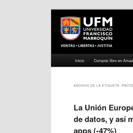
Menú
Inicio
Comprar libro en Ama
Ir
Ir
principal
al
al
ARCHIVO DE LA ETIQUETA:
PROTE
contenido
contenido
principal
secundario
La Unión Europe
de datos, y así 
apps (-47%)