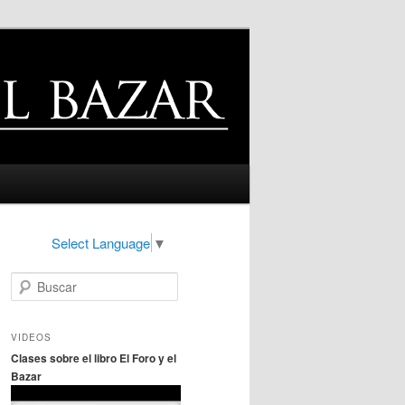
Select Language
▼
B
u
s
c
VIDEOS
a
Clases sobre el libro El Foro y el
r
Bazar