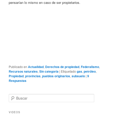
pensarían lo mismo en caso de ser propietarios.
Publicado en
Actualidad
,
Derechos de propiedad
,
Federalismo
,
Recursos naturales
,
Sin categoría
|
Etiquetado
gas
,
petróleo
,
Propiedad
,
provincias
,
pueblos originarios
,
subsuelo
|
9
Respuestas
B
u
s
c
VIDEOS