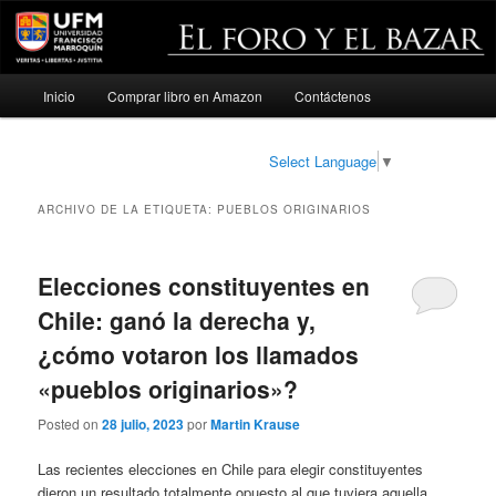
Menú
Inicio
Comprar libro en Amazon
Contáctenos
Ir
Ir
principal
al
al
Select Language
▼
contenido
contenido
ARCHIVO DE LA ETIQUETA:
PUEBLOS ORIGINARIOS
principal
secundario
Elecciones constituyentes en
Chile: ganó la derecha y,
¿cómo votaron los llamados
«pueblos originarios»?
Posted on
28 julio, 2023
por
Martin Krause
Las recientes elecciones en Chile para elegir constituyentes
dieron un resultado totalmente opuesto al que tuviera aquella