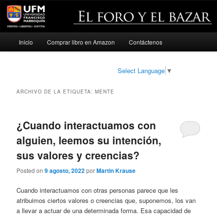
Menú
Inicio
Comprar libro en Amazon
Contáctenos
Ir
Ir
principal
al
al
Select Language
▼
contenido
contenido
ARCHIVO DE LA ETIQUETA:
MENTE
principal
secundario
¿Cuando interactuamos con
alguien, leemos su intención,
sus valores y creencias?
Posted on
9 agosto, 2022
por
Martin Krause
Cuando interactuamos con otras personas parece que les
atribuimos ciertos valores o creencias que, suponemos, los van
a llevar a actuar de una determinada forma. Esa capacidad de