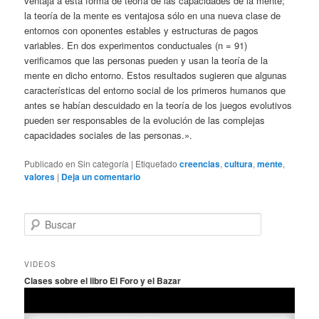
ventaja a esta forma de teoría de las capacidades de la mente;
la teoría de la mente es ventajosa sólo en una nueva clase de
entornos con oponentes estables y estructuras de pagos
variables. En dos experimentos conductuales (n = 91)
verificamos que las personas pueden y usan la teoría de la
mente en dicho entorno. Estos resultados sugieren que algunas
características del entorno social de los primeros humanos que
antes se habían descuidado en la teoría de los juegos evolutivos
pueden ser responsables de la evolución de las complejas
capacidades sociales de las personas.».
Publicado en
Sin categoría
|
Etiquetado
creencias
,
cultura
,
mente
,
valores
|
Deja un comentario
B
u
s
c
VIDEOS
a
Clases sobre el libro El Foro y el Bazar
r