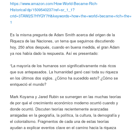
https://www.amazon.com/How-World-Became-Rich-
Historical/dp/1509540237/ref=sr_1_1?
crid=3TAW2S7HYGY7H&keywords=how+the+world+became+rich+the+hi
1
Es la misma pregunta de Adam Smith acerca del origen de la
Riqueza de las Naciones, un tema que seguimos discutiendo
hoy, 250 años después, cuando en buena medida, el gran Adam
ya nos había dado la respuesta. Así es presentado:
“La mayoría de los humanos son significativamente más ricos
que sus antepasados. La humanidad ganó casi toda su riqueza
en los últimos dos siglos. ¿Cómo ha sucedido esto? ¿Cómo se
enriqueció el mundo?
Mark Koyama y Jared Rubin se sumergen en las muchas teorías
de por qué el crecimiento económico moderno ocurrió cuando y
donde ocurrió. Discuten teorías recientemente avanzadas
arraigadas en la geografía, la política, la cultura, la demografía y
el colonialismo. Fragmentos de cada una de estas teorías
ayudan a explicar eventos clave en el camino hacia la riqueza