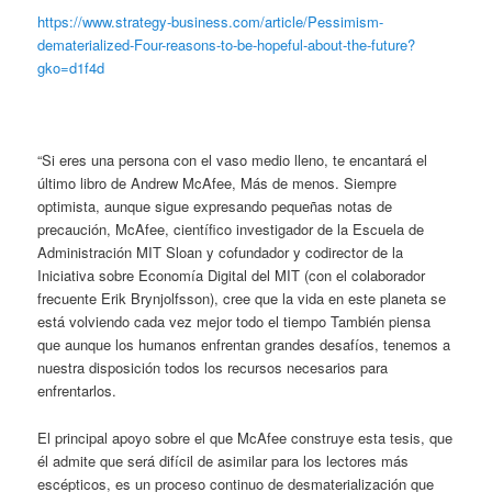
https://www.strategy-business.com/article/Pessimism-
dematerialized-Four-reasons-to-be-hopeful-about-the-future?
gko=d1f4d
“Si eres una persona con el vaso medio lleno, te encantará el
último libro de Andrew McAfee, Más de menos. Siempre
optimista, aunque sigue expresando pequeñas notas de
precaución, McAfee, científico investigador de la Escuela de
Administración MIT Sloan y cofundador y codirector de la
Iniciativa sobre Economía Digital del MIT (con el colaborador
frecuente Erik Brynjolfsson), cree que la vida en este planeta se
está volviendo cada vez mejor todo el tiempo También piensa
que aunque los humanos enfrentan grandes desafíos, tenemos a
nuestra disposición todos los recursos necesarios para
enfrentarlos.
El principal apoyo sobre el que McAfee construye esta tesis, que
él admite que será difícil de asimilar para los lectores más
escépticos, es un proceso continuo de desmaterialización que