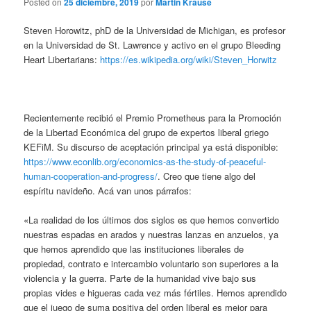
Posted on
25 diciembre, 2019
por
Martin Krause
Steven Horowitz, phD de la Universidad de Michigan, es profesor
en la Universidad de St. Lawrence y activo en el grupo Bleeding
Heart Libertarians:
https://es.wikipedia.org/wiki/Steven_Horwitz
Recientemente recibió el Premio Prometheus para la Promoción
de la Libertad Económica del grupo de expertos liberal griego
KEFiM. Su discurso de aceptación principal ya está disponible:
https://www.econlib.org/economics-as-the-study-of-peaceful-
human-cooperation-and-progress/
. Creo que tiene algo del
espíritu navideño. Acá van unos párrafos:
«La realidad de los últimos dos siglos es que hemos convertido
nuestras espadas en arados y nuestras lanzas en anzuelos, ya
que hemos aprendido que las instituciones liberales de
propiedad, contrato e intercambio voluntario son superiores a la
violencia y la guerra. Parte de la humanidad vive bajo sus
propias vides e higueras cada vez más fértiles. Hemos aprendido
que el juego de suma positiva del orden liberal es mejor para