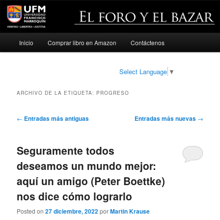
Menú
Inicio
Comprar libro en Amazon
Contáctenos
Ir
Ir
principal
al
al
Select Language
▼
contenido
contenido
ARCHIVO DE LA ETIQUETA:
PROGRESO
principal
secundario
Navegación
←
Entradas más antiguas
Entradas más nuevas
→
de
entradas
Seguramente todos
deseamos un mundo mejor:
aquí un amigo (Peter Boettke)
nos dice cómo lograrlo
Posted on
27 diciembre, 2022
por
Martin Krause