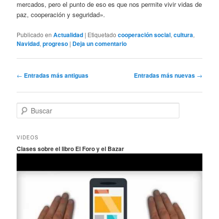
mercados, pero el punto de eso es que nos permite vivir vidas de
paz, cooperación y seguridad».
Publicado en
Actualidad
|
Etiquetado
cooperación social
,
cultura
,
Navidad
,
progreso
|
Deja un comentario
Navegación
←
Entradas más antiguas
Entradas más nuevas
→
de
entradas
B
u
s
c
VIDEOS
a
Clases sobre el libro El Foro y el Bazar
r